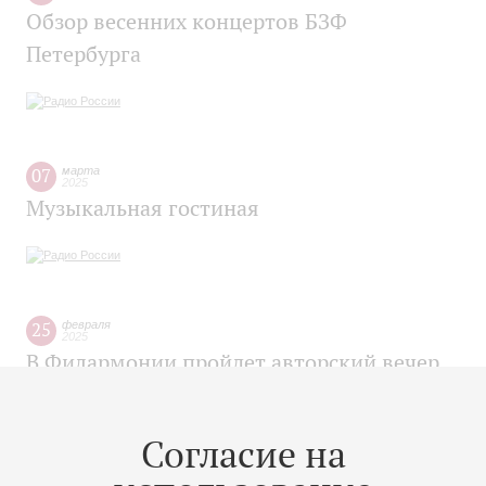
Обзор весенних концертов БЗФ
Петербурга
07
марта
2025
Музыкальная гостиная
25
февраля
2025
В Филармонии пройдет авторский вечер
композитора Александра Радвиловича,
посвященный его юбилею
Согласие на