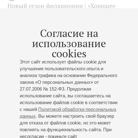
Новый сезон филармонии | «Хорошее
утро» на телеканале «Санкт-Петербург»
Согласие на
использование
cookies
10
апреля
2014
Этот сайт использует файлы cookie для
Слонимский. Двадцать восьмая
улучшения пользовательского опыта и
анализа трафика на основании Федерального
закона «О персональных данных» от
27.07.2006 № 152-ФЗ. Продолжая
использование сайта, вы соглашаетесь на
03
использование файлов cookie в соответствии
апреля
2014
с нашей
Политикой обработки персональных
Сергей Слонимский об антимузыкальных
данных
. Вы можете настроить свой браузер
критиках, которые систематически
для отказа от файлов cookie, но это может
помогают ему преодолеть скуку и лень и
повлиять на функциональность сайта. При
несогласии - покиньте сайт