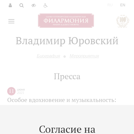
|
RU
EN
Владимир Юровский
Биография
Мероприятия
Пресса
11
июня
2021
Особое вдохновение и музыкальность:
Петербургская филармония отмечает
вековой юбилей
Согласие на