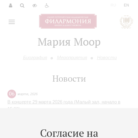
|
RU
EN
Мария Моор
Биография
Мероприятия
Новости
Новости
06
марта
,
2026
В концерте 29 марта 2026 года (Малый зал, начало в
15:00) произошли изменения в составе участников.
Вместо Марии Моор выступит Полина Лаптева. Иван
Васильев не будет принимать участия в концерте. В
Согласие на
программе также выступит Марина Бесчастных