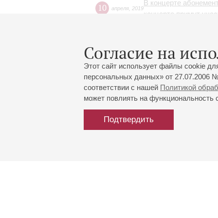
В концерте абонемент
10
апреля
,
2019
концерте примут учас
Согласие на испо
Концерт-марафон. Рах
05
июня
,
2018
Фоторепортаж
Этот сайт использует файлы cookie дл
персональных данных» от 27.07.2006 №
соответствии с нашей
Политикой обра
может повлиять на функциональность са
Подтвердить
Большой зал:
191186, Санкт-Петербург, Миха
+7 (812) 240-01-00, +7 (812) 24
Малый зал:
191011, Санкт-Петербург, Невск