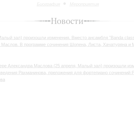
Биография
Мероприятия
Новости
Малый зал) произошли изменения. Вместо ансамбля "Banda сlass
 Маслов. В программе сочинения Шопена, Листа, Хачатуряна и
ере Александра Маслова (25 апреля, Малый зал) произошли изм
ведения Рахманинова, преложения для фортепиано сочинений Р
ова