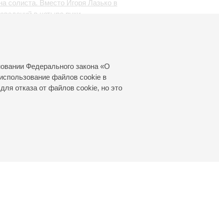
а солиста. Вместо Игоря Лазько в
зведений в четыре руки
новании Федерального закона «О
использование файлов cookie в
для отказа от файлов cookie, но это
© 2000—2026
«Санкт-Петербургская
филармония им. Д.Д.Шостаковича»