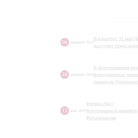
В концерте 31 мая (
06
февраля
,
2023
выступит Александр
В фортепианном веч
24
фортепианные произ
февраля
,
2021
романсов Рахманин
Ференц Лист
13
Фортепианный марафон
мая
,
2019
Фоторепортаж