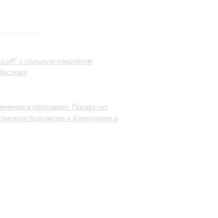
icoff" с сольным концертом
 Маслова
енения в программе. Прозвучат
имского-Корсакова и Хачатуряна и