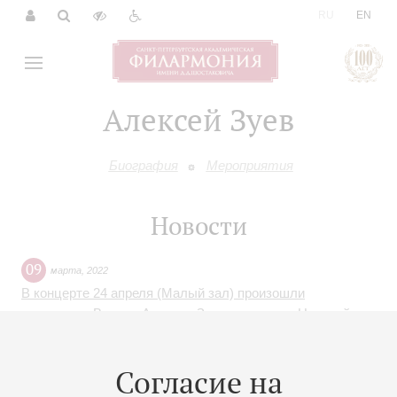
|
RU
EN
Алексей Зуев
Биография
Мероприятия
Новости
09
марта
,
2022
В концерте 24 апреля (Малый зал) произошли
изменения. Вместо Алексея Зуева выступит Николай
Мажара
Согласие на