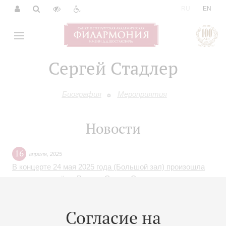
|
RU
EN
Сергей Стадлер
Биография
Мероприятия
Новости
16
апреля
,
2025
В концерте 24 мая 2025 года (Большой зал) произошла
замена дирижёра. Вместо Сергея Стадлера выступит
Павел Петренко. Вместо сочинений Шумана, Малера,
Блоха, Иоахима, Мендельсона, Бруха прозвучат
Согласие на
«Славянские танцы» Дворжака