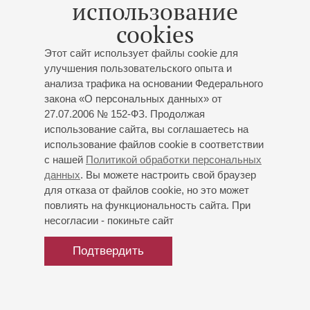
использование
cookies
26
апреля
,
2022
В концерте 17 июня (Малый зал) произошли изменения в
Этот сайт использует файлы cookie для
программе. Концерт пройдёт под названием «В честь
улучшения пользовательского опыта и
Паганини». Прозвучат сочинения Шнитке, Бетховена,
анализа трафика на основании Федерального
Шуберта, Россини, Крейцера, Шерлинга и Паганини
закона «О персональных данных» от
27.07.2006 № 152-ФЗ. Продолжая
использование сайта, вы соглашаетесь на
использование файлов cookie в соответствии
22
января
,
2016
с нашей
Политикой обработки персональных
Акция в последние дни января
данных
. Вы можете настроить свой браузер
для отказа от файлов cookie, но это может
повлиять на функциональность сайта. При
несогласии - покиньте сайт
Подтвердить