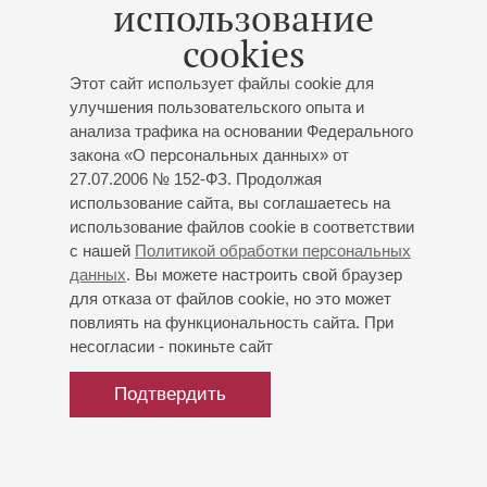
использование
cookies
18
февраля
,
2024
Хибла Герзмава выступила в Петербургской филармонии
Этот сайт использует файлы cookie для
с сольной программой
улучшения пользовательского опыта и
Фоторепортаж
анализа трафика на основании Федерального
закона «О персональных данных» от
27.07.2006 № 152-ФЗ. Продолжая
использование сайта, вы соглашаетесь на
28
сентября
,
2023
использование файлов cookie в соответствии
Вокальный вечер Хиблы Герзмава
с нашей
Политикой обработки персональных
Фоторепортаж
данных
. Вы можете настроить свой браузер
для отказа от файлов cookie, но это может
повлиять на функциональность сайта. При
25
сентября
,
2023
несогласии - покиньте сайт
Хибла Герзмава возвращается на сцену Петербургской
Подтвердить
филармонии