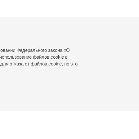
йковского, посвященном его 95-
новании Федерального закона «О
использование файлов cookie в
для отказа от файлов cookie, но это
© 2000—2026
«Санкт-Петербургская