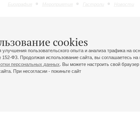
Биография
Мероприятия
Гастроли
Новости
Новости
льзование cookies
тербурге концерте Большого симфонического оркестра имени Ча
полнит шедевры Чайковского и Прокофьева
я улучшения пользовательского опыта и анализа трафика на ос
 152-ФЗ. Продолжая использование сайта, вы соглашаетесь на 
ботки персональных данных
. Вы можете настроить свой браузер 
йта. При несогласии - покиньте сайт
йловская ул., 2
Часы работы кассы Большого зала: с 11:00 до 20:30
0-01-80
Перерыв с 15:00 до 16:00