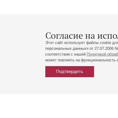
Согласие на испо
На единственном в Пе
01
ноября
,
2025
летию, коллектив ис
Этот сайт использует файлы cookie дл
персональных данных» от 27.07.2006 №
соответствии с нашей
Политикой обра
может повлиять на функциональность са
Подтвердить
Большой зал:
191186, Санкт-Петербург, Миха
+7 (812) 240-01-00, +7 (812) 24