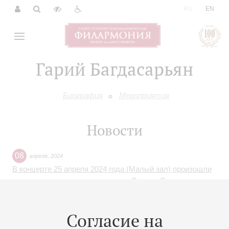
|
RU
EN
Гарий Багдасарьян
Биография
Мероприятия
Новости
08
апреля
,
2024
В концерте 25 апреля 2024 года (Малый зал) произошли
изменения в составе участников. Вместо Санкт-
Петербургского джазового септета выступят А.Беренсон,
Н.Поправко, Г.Багдасарьян, А.Кондаков и Г.Воскобойник
Согласие на