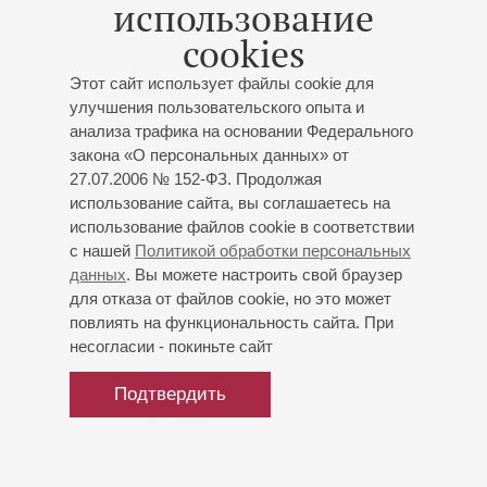
использование
06
октября
,
2022
cookies
В концерте XIII Международного фестиваля
«Серебряная лира» 3 ноября (Большой зал) вместо
Этот сайт использует файлы cookie для
Фортепианного вечера Петра Лаула состоится Вечер
улучшения пользовательского опыта и
джазовых стандартов с участием А.Кондакова,
анализа трафика на основании Федерального
К.Хазановича, Д.Синеглазовой, В.Скворцова,
закона «О персональных данных» от
27.07.2006 № 152-ФЗ. Продолжая
Ф.Мещерякова и Г.Багдасарьяна
использование сайта, вы соглашаетесь на
использование файлов cookie в соответствии
с нашей
Политикой обработки персональных
данных
. Вы можете настроить свой браузер
для отказа от файлов cookie, но это может
повлиять на функциональность сайта. При
несогласии - покиньте сайт
Подтвердить