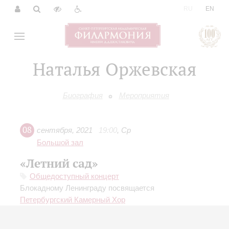
|
RU
EN
Наталья Оржевская
Биография
Мероприятия
08
сентября
,
2021
19:00
,
Ср
Большой зал
«Летний сад»
Общедоступный концерт
Блокадному Ленинграду посвящается
Петербургский Камерный Хор
Алексей Емельянов
- чтец;
Наталья Оржевская
-
художественное слово