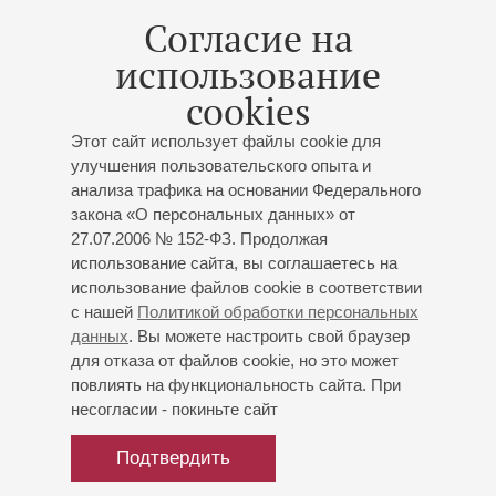
Чесноков
;
Иршаи
;
Флярковский
Согласие на
использование
cookies
Этот сайт использует файлы cookie для
27
января
,
2016
19:00
,
Ср
улучшения пользовательского опыта и
Большой зал
анализа трафика на основании Федерального
закона «О персональных данных» от
Ко дню снятия блокады
27.07.2006 № 152-ФЗ. Продолжая
Ленинграда
использование сайта, вы соглашаетесь на
Общедоступный концерт
использование файлов cookie в соответствии
Виктория Ребенко
- сопрано;
Тамара Марченко
-
с нашей
Политикой обработки персональных
меццо-сопрано;
Анатолий Ломунов
- тенор
данных
. Вы можете настроить свой браузер
Николай Мартон
- чтец;
Наталья Оржевская
- чтец
для отказа от файлов cookie, но это может
повлиять на функциональность сайта. При
Флярковский
: «Ленинградская тетрадь» для
несогласии - покиньте сайт
смешанного хора;
Иршаи
: «Летний сад», четыре
хора, «Земным поклоном», пять хоров
Подтвердить
Концерт идёт без антракта