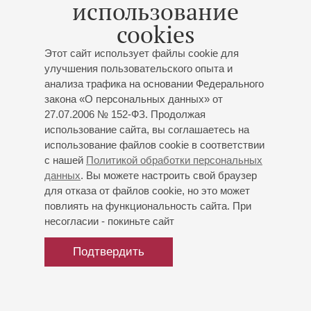
использование
Дирижёр -
Максим Алексеев
;
Михаил Пироженко
-
cookies
фортепиано;
София Красножон
- фортепиано;
Наталия Энтелис
- ведущая
Этот сайт использует файлы cookie для
Моцарт
: Увертюра к опере «Мнимая простушка»;
улучшения пользовательского опыта и
Сен-Санс
: «Карнавал животных», зоологическая
анализа трафика на основании Федерального
фантазия для двух фортепиано с оркестром;
закона «О персональных данных» от
Прокофьев
: Симфония № 7
27.07.2006 № 152-ФЗ. Продолжая
использование сайта, вы соглашаетесь на
использование файлов cookie в соответствии
с нашей
Политикой обработки персональных
данных
. Вы можете настроить свой браузер
для отказа от файлов cookie, но это может
повлиять на функциональность сайта. При
несогласии - покиньте сайт
Подтвердить