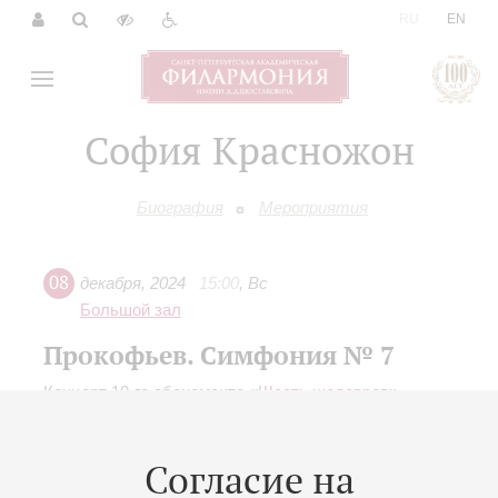
|
RU
EN
София Красножон
Биография
Мероприятия
08
декабря
,
2024
15:00
,
Вс
Большой зал
Прокофьев. Симфония № 7
Концерт 10-го абонемента «
Шесть шедевров
»
Дневные просветительские концерты по
воскресеньям
Согласие на
Заслуженный коллектив России академический
симфонический оркестр филармонии