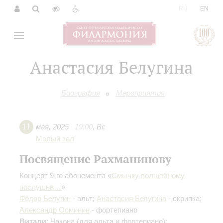
|
RU
EN
Анастасия Белугина
Биография
Мероприятия
11
мая
,
2025
19:00
,
Вс
Малый зал
Посвящение Рахманинову
Концерт 9-го абонемента «
Смычку волшебному
послушна…
»
Фёдор Белугин
- альт;
Анастасия Белугина
- скрипка;
Александр Осминин
- фортепиано
Витали
: Чакона
(для альта и фортепиано)
;