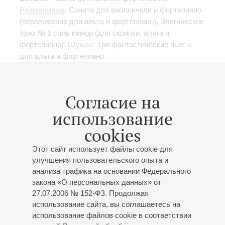
Рахманинов
: Соната для виолончели и фортепиано
(переложение для альта и фортепиано)
, Элегическое
трио № 1 соль минор
(для скрипки, альта и
фортепиано)
;
Шуман
: Три фантастические пьесы
для альта и фортепиано
Согласие на
использование
27
декабря
,
2024
19:00
,
Пт
cookies
Малый зал
Виртуозы России
Этот сайт использует файлы cookie для
улучшения пользовательского опыта и
Вивальди. «Времена года»
анализа трафика на основании Федерального
Камерный оркестр «Прометей»
закона «О персональных данных» от
Дирижер -
Фёдор Белугин
;
Даниил Австрих
- скрипка;
27.07.2006 № 152-ФЗ. Продолжая
Анастасия Белугина
- скрипка;
Никита Сенько
-
использование сайта, вы соглашаетесь на
скрипка;
Андрей Похлебаев
- скрипка;
Надежда
использование файлов cookie в соответствии