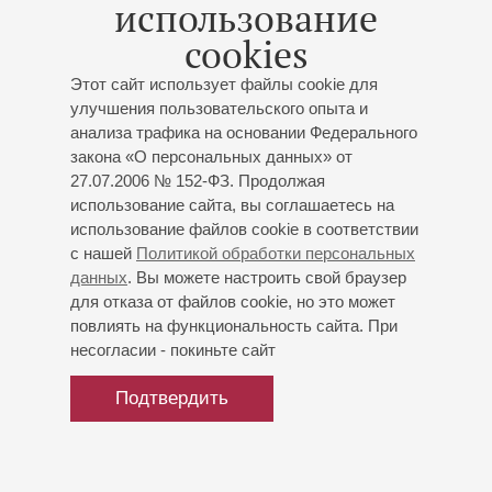
использование
оркестром
cookies
Дворжак. Концерт для
виолончели с оркестром
Этот сайт использует файлы cookie для
улучшения пользовательского опыта и
Концерт 6-го абонемента «
Филармония и Дом
анализа трафика на основании Федерального
музыки
»
закона «О персональных данных» от
Академический симфонический оркестр
27.07.2006 № 152-ФЗ. Продолжая
филармонии
использование сайта, вы соглашаетесь на
Дирижёр -
Андрей Колясников
;
Фёдор Освер
- гобой;
использование файлов cookie в соответствии
Василий Степанов
- виолончель
с нашей
Политикой обработки персональных
Вебер
: Увертюра к опере «Оберон»;
Моцарт
:
данных
. Вы можете настроить свой браузер
Концерт для гобоя с оркестром;
Дворжак
: Концерт
для отказа от файлов cookie, но это может
для виолончели с оркестром
повлиять на функциональность сайта. При
несогласии - покиньте сайт
Купить билет
500 — 1300 р.
Подтвердить