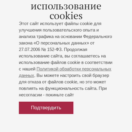
Анна Фирсова
(скрипка)
использование
Михаил Щетенко
(кларнет)
cookies
Юлия Оборина
(фортепиано)
Данила Жадаев
- баян
Этот сайт использует файлы cookie для
Десятников
: «Отзвуки театра», фрагменты из
улучшения пользовательского опыта и
сюиты;
Рахманинов-Уайлд
: «Не пой, красавица, при
анализа трафика на основании Федерального
мне»;
Нестерова
: «Шабаш» из сюты по сказу
закона «О персональных данных» от
Бажова «Синюшкин колодец»;
Петров
: «Блюз» из
27.07.2006 № 152-ФЗ. Продолжая
музыки к спектаклю «О. Генри»;
Стравинский
: Танго
использование сайта, вы соглашаетесь на
из «Истории солдата»;
Мирончук
: «Джаз-рок
использование файлов cookie в соответствии
партита» (II часть);
Шнитке
: «Пантомима» из
с нашей
Политикой обработки персональных
«Сюиты в старинном стиле»;
Войцешко
: "Sull'argine";
данных
. Вы можете настроить свой браузер
Шостакович
: Танго из балета «Золотой век»;
для отказа от файлов cookie, но это может
повлиять на функциональность сайта. При
Пьяццолла
: «Зима» из цикла «Времена года в
несогласии - покиньте сайт
Буэнос-Айресе», «Банджо», танго, "Yo soy Maria";
Эрмоса
: «Анантанго»;
Зубицкий
: «Посвящение А.
Подтвердить
Пьяццолле»