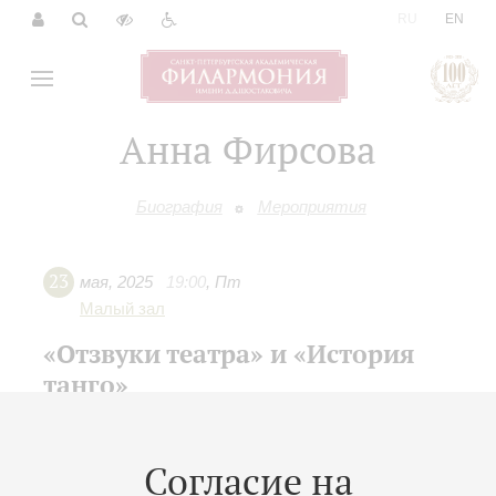
|
RU
EN
Анна Фирсова
Биография
Мероприятия
23
мая
,
2025
19:00
,
Пт
Малый зал
«Отзвуки театра» и «История
танго»
Концерт 6-го абонемента «
В легком жанре
»
Ансамбль "Quattro in unico"
Согласие на
Дарья Маркина
(аккордеон)