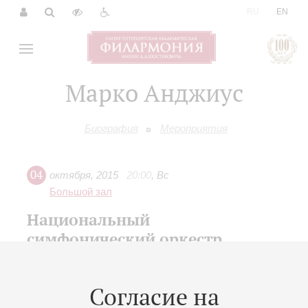
|
RU
EN
Марко Анджиус
Биография
Мероприятия
04
октября
,
2015
20:00
,
Вс
Большой зал
Национальный
симфонический оркестр
итальянского радио и
телевидения
Согласие на
Дирижер -
Марко Анджиус
(Италия);
Анна Тифу