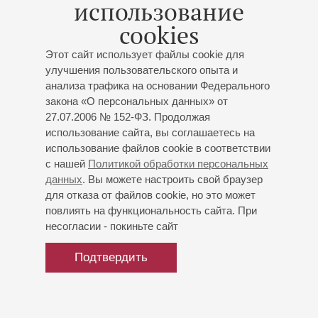
(Италия) - скрипка
использование
Россини
: «Семирамида», увертюра к опере;
cookies
Паганини
: Концерт № 2 для скрипки с оркестром «La
Campanella»;
Рота
: «Дорога», сюита из балета;
Этот сайт использует файлы cookie для
Рахманинов
: Пять этюдов-картин (оркестровка
улучшения пользовательского опыта и
О.Респиги): «Море и чайки», «Ярмарка», Похоронный
анализа трафика на основании Федерального
марш, «Красная шапочка и Серый волк», Марш
закона «О персональных данных» от
27.07.2006 № 152-ФЗ. Продолжая
использование сайта, вы соглашаетесь на
использование файлов cookie в соответствии
с нашей
Политикой обработки персональных
данных
. Вы можете настроить свой браузер
для отказа от файлов cookie, но это может
повлиять на функциональность сайта. При
несогласии - покиньте сайт
Подтвердить