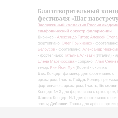
Благотворительный конц
фестиваля «Шаг навстречу
Заслуженный коллектив России академ
симфонический оркестр филармонии
Дирижер -
Александр Титов
;
Алексей Степа
фортепиано;
Олег Прыхненко
- фортепиано
Белоусов
- фортепиано;
Александр Черном
- фортепиано;
Татьяна Алквати
(Италия) - а
Елена Мартиросова
- сопрано;
Илья Селив
тенор;
Ким Йонг Хун
(Корея) - скрипка
Бах
: Концерт фа минор для фортепиано с
оркестром, I часть;
Гайдн
: Концерт ре маж
фортепиано с оркестром, I часть;
Бетховен
Концерт № 3 для фортепиано с оркестром, I
Шопен
: Концерт №1 для фортепиано с орке
часть;
Дебюсси
: Танцы для арфы с оркест
Чайковский
: Ариозо Кумы из оперы "Чарод
Дуэт Иоланты и Водемона из оперы "Иолант