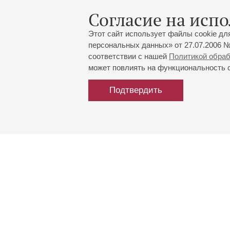
Согласие на испо
Этот сайт использует файлы cookie дл
персональных данных» от 27.07.2006 №
соответствии с нашей
Политикой обра
может повлиять на функциональность са
Подтвердить
Большой зал:
191186, Санкт-Петербург, Миха
+7 (812) 240-01-00, +7 (812) 24
Малый зал:
191011, Санкт-Петербург, Невск
+7 (812) 240-01-00, +7 (812) 24
Напишите нам:
MAX