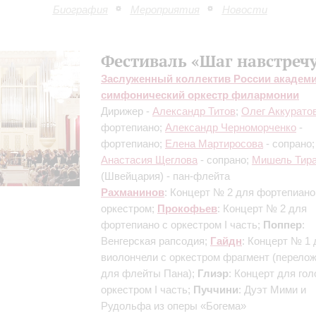
Биография
Мероприятия
Новости
Фестиваль «Шаг навстречу
Заслуженный коллектив России академ
симфонический оркестр филармонии
Дирижер -
Александр Титов
;
Олег Аккурато
фортепиано;
Александр Черноморченко
-
фортепиано;
Елена Мартиросова
- сопрано;
Анастасия Щеглова
- сопрано;
Мишель Тир
(Швейцария) - пан-флейта
Рахманинов
: Концерт № 2 для фортепиано
оркестром;
Прокофьев
: Концерт № 2 для
фортепиано с оркестром
I часть
;
Поппер
:
Венгерская рапсодия;
Гайдн
: Концерт № 1 
виолончели с оркестром
фрагмент (перело
для флейты Пана)
;
Глиэр
: Концерт для гол
оркестром
I часть
;
Пуччини
: Дуэт Мими и
Рудольфа из оперы «Богема»