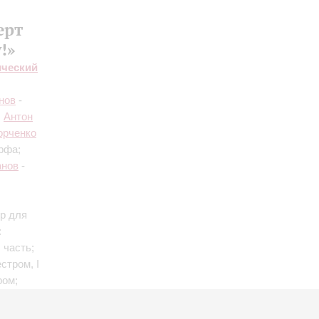
ерт
!»
ический
нов
-
;
Антон
орченко
рфа;
анов
-
ор для
:
 часть;
стром, I
ром;
ейка",
а",