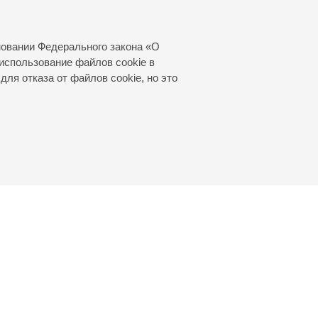
,
новании Федерального закона «О
использование файлов cookie в
для отказа от файлов cookie, но это
© 2000—2026
«Санкт-Петербургская
филармония им. Д.Д.Шостаковича»
Создание сайта
—
Интернет-Технологии
, 2016 год