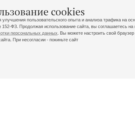
Ариозо Ленского из оперы "Евгений Онегин"
льзование cookies
Концерт для скрипки с оркестром, I часть
я улучшения пользовательского опыта и анализа трафика на ос
 152-ФЗ. Продолжая использование сайта, вы соглашаетесь на 
ботки персональных данных
. Вы можете настроить свой браузер 
йта. При несогласии - покиньте сайт
йловская ул., 2
Часы работы кассы Большого зала: с 11:00 до 20:30
0-01-80
Перерыв с 15:00 до 16:00
ий пр., 30
Часы работы кассы Малого зала: с 11:00 до 19:00
0-01-70
Перерыв с 15:00 до 16:00
Вопросы направляйте на
ticket@philharmonia.spb.ru