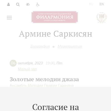
|
RU
EN
Армине Саркисян
Биография
Мероприятия
06
октября
,
2023
19:00
,
Пт
Малый зал
Золотые мелодии джаза
Ансамбль Мелодия Георгия Гараняна
Дирижер -
Сергей Богданов
;
Армине Саркисян
-
вокал;
Овагем Султанян
- альт-саксофон;
Полина
Ильина
- тенор-саксофон, вокал
Согласие на