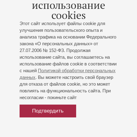
использование
Бенедиктов
- фортепиано
cookies
Вивальди
: Концерт «Гармонические вдохновения»
№ 3 для скрипки, струнных и бассо континуо соль
Этот сайт использует файлы cookie для
мажор, Духовная кантата "Nisi Dominus" для голоса,
улучшения пользовательского опыта и
струнных и бассо-континуо, Концерт
анализа трафика на основании Федерального
«Гармонические вдохновения» № 11 для 2-х скрипок,
закона «О персональных данных» от
виолончели, струнных и бассо континуо ре минор;
27.07.2006 № 152-ФЗ. Продолжая
Березовский
: «Летний сад», вокальный цикл на
использование сайта, вы соглашаетесь на
стихи русских поэтов для меццо-сопрано и
использование файлов cookie в соответствии
фортепиано
(первое исполнение)
, Три романса на
с нашей
Политикой обработки персональных
стихи Цветаевой для меццо-сопрано и фортепиано
данных
. Вы можете настроить свой браузер
Организаторы:
Филармоническое общество Санкт-
для отказа от файлов cookie, но это может
Петербурга
повлиять на функциональность сайта. При
несогласии - покиньте сайт
Подтвердить