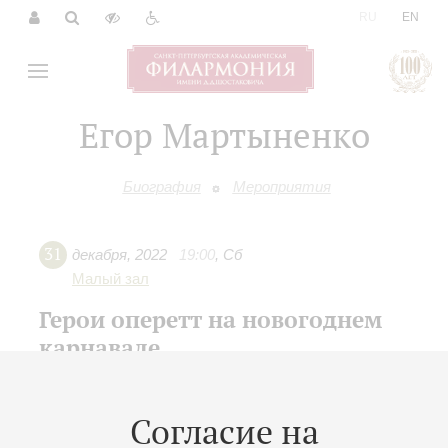
|
RU
EN
Егор Мартыненко
Биография
Мероприятия
31
декабря
,
2022
19:00
,
Сб
Малый зал
Герои оперетт на новогоднем
карнавале
Новогодний концерт
Оркестр Театра музыкальной комедии
Согласие на
Дирижер -
Андрей Алексеев
;
Наталья Савченко
-
сопрано;
Елизавета Белоусова
- сопрано;
Фёдор