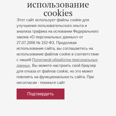
использование
Осипов
- тенор;
Роман Вокуев
- тенор;
Егор
cookies
Мартыненко
- тенор;
Олег Ромашин
- баритон
Штраус
,
Кальман
,
Оффенбах
,
Легар
;
Ромберг
;
Этот сайт использует файлы cookie для
Валентинов
;
Салливан
улучшения пользовательского опыта и
анализа трафика на основании Федерального
закона «О персональных данных» от
27.07.2006 № 152-ФЗ. Продолжая
использование сайта, вы соглашаетесь на
использование файлов cookie в соответствии
с нашей
Политикой обработки персональных
данных
. Вы можете настроить свой браузер
для отказа от файлов cookie, но это может
повлиять на функциональность сайта. При
несогласии - покиньте сайт
Подтвердить