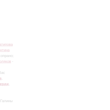
атипова
нтина
сопрано;
оляков
-
бас
е
,
ерди
,
 Галины