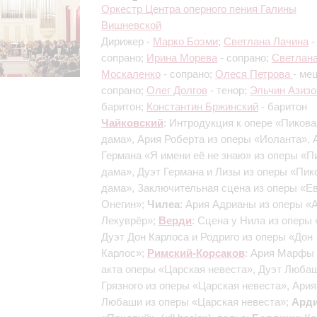
Оркестр Центра оперного пения Галины
Вишневской
Дирижер -
Марко Боэми
;
Светлана Лачина
-
сопрано;
Ирина Морева
- сопрано;
Светлан
Москаленко
- сопрано;
Олеся Петрова
- ме
сопрано;
Олег Долгов
- тенор;
Эльчин Азизо
баритон;
Константин Бржинский
- баритон
Чайковский
: Интродукция к опере «Пикова
дама», Ария Роберта из оперы «Иоланта», 
Германа «Я имени её не знаю» из оперы «П
дама», Дуэт Германа и Лизы из оперы «Пик
дама», Заключительная сцена из оперы «Е
Онегин»;
Чилеа
: Ария Адрианы из оперы «
Лекуврёр»;
Верди
: Сцена у Нила из оперы
Дуэт Дон Карлоса и Родриго из оперы «Дон
Карлос»;
Римский-Корсаков
: Ария Марфы 
акта оперы «Царская невеста», Дуэт Люба
Грязного из оперы «Царская невеста», Ария
Любаши из оперы «Царская невеста»;
Ард