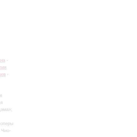
ина
-
лия
цев
-
я
ая
дама»;
 оперы
 Чио-