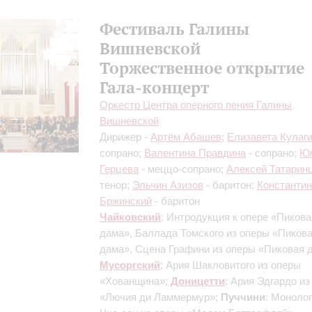
Фестиваль Галины
Вишневской
Торжественное открытие
Гала-концерт
Оркестр Центра оперного пения Галины
Вишневской
Дирижер -
Артём Абашев
;
Елизавета Кулаг
сопрано;
Валентина Правдина
- сопрано;
Ю
Герцева
- меццо-сопрано;
Алексей Татарин
тенор;
Эльчин Азизов
- баритон;
Константин
Бржинский
- баритон
Чайковский
: Интродукция к опере «Пикова
дама», Баллада Томского из оперы «Пиков
дама», Сцена Графини из оперы «Пиковая 
Мусоргский
: Ария Шакловитого из оперы
«Хованщина»;
Доницетти
: Ария Эдгардо из
«Лючия ди Ламмермур»;
Пуччини
: Монолог