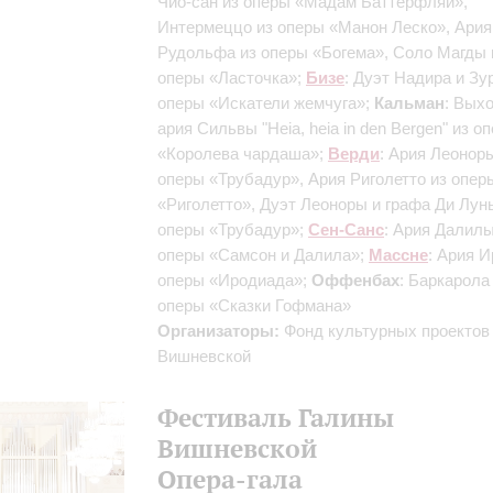
Чио-сан из оперы «Мадам Баттерфляй»,
Интермеццо из оперы «Манон Леско», Ария
Рудольфа из оперы «Богема», Соло Магды 
оперы «Ласточка»;
Бизе
: Дуэт Надира и Зур
оперы «Искатели жемчуга»;
Кальман
: Вых
ария Сильвы "Heia, heia in den Bergen" из о
«Королева чардаша»;
Верди
: Ария Леонор
оперы «Трубадур», Ария Риголетто из опер
«Риголетто», Дуэт Леоноры и графа Ди Лун
оперы «Трубадур»;
Сен-Санс
: Ария Далилы
оперы «Самсон и Далила»;
Массне
: Ария И
оперы «Иродиада»;
Оффенбах
: Баркарола
оперы «Сказки Гофмана»
Организаторы:
Фонд культурных проектов
Вишневской
Фестиваль Галины
Вишневской
Опера-гала