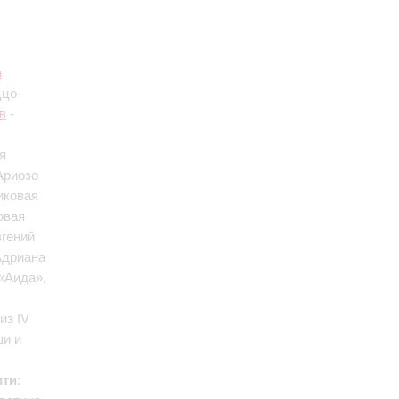
а
ццо-
в
-
я
Ариозо
иковая
овая
вгений
Адриана
 «Аида»,
из IV
ши и
ити
: