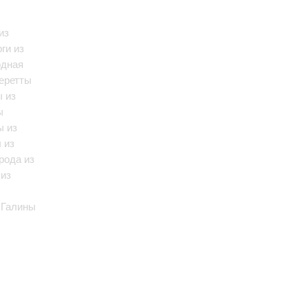
из
ги из
одная
перетты
ы из
ы
ы из
 из
рода из
 из
 Галины