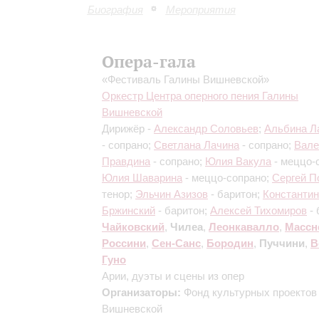
Биография
Мероприятия
Опера-гала
«Фестиваль Галины Вишневской»
Оркестр Центра оперного пения Галины
Вишневской
Дирижёр -
Александр Соловьев
;
Альбина Л
- сопрано;
Светлана Лачина
- сопрано;
Вале
Правдина
- сопрано;
Юлия Вакула
- меццо-
Юлия Шаварина
- меццо-сопрано;
Сергей П
тенор;
Эльчин Азизов
- баритон;
Константин
Бржинский
- баритон;
Алексей Тихомиров
- 
Чайковский
,
Чилеа
,
Леонкавалло
,
Массн
Россини
,
Сен-Санс
,
Бородин
,
Пуччини
,
В
Гуно
Арии, дуэты и сцены из опер
Организаторы:
Фонд культурных проектов
Вишневской