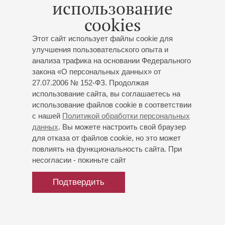
использование
Василий Герелло
;
Владимир Ванеев
;
Евгений
cookies
Никитин
;
Ахмед Агади
;
Аскар Абдразаков
;
Мария
Сафарьянц
- скрипка;
Ольга Сосновская
- сопрано;
Этот сайт использует файлы cookie для
Екатерина Семенчук
;
Ольга Пудова
- сопрано;
Анна
улучшения пользовательского опыта и
Кикнадзе
;
Михаил Колелишвили
;
Григорий Чернецов
;
анализа трафика на основании Федерального
Лариса Юдина
- сопрано;
Оксана Шилова
- сопрано;
закона «О персональных данных» от
Мария Баянкина
- сопрано;
Ирина Чурилова
;
27.07.2006 № 152-ФЗ. Продолжая
Алексей Марков
;
Владислав Сулимский
;
Надежда
использование сайта, вы соглашаетесь на
Сердюк
;
Екатерина Сергеева
;
Юрий Воробьёв
;
использование файлов cookie в соответствии
Александр Михайлов
;
Юлия Герцева
;
Наталья
с нашей
Политикой обработки персональных
Павлова
;
Андрей Серов
данных
. Вы можете настроить свой браузер
Организаторы:
Кузнецов А.Ю.
для отказа от файлов cookie, но это может
повлиять на функциональность сайта. При
несогласии - покиньте сайт
Подтвердить