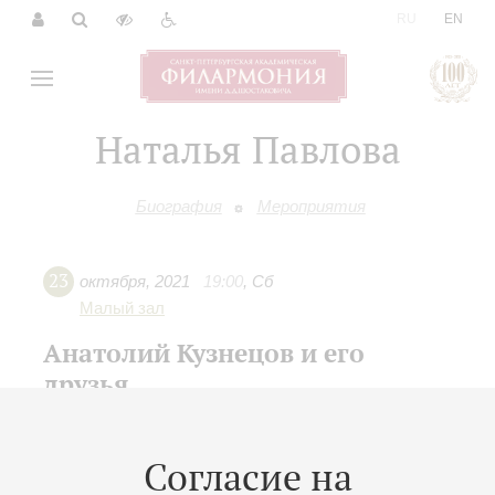
|
RU
EN
Наталья Павлова
Биография
Мероприятия
23
октября
,
2021
19:00
,
Сб
Малый зал
Анатолий Кузнецов и его
друзья
Юбилейный вечер
К 35-летию творческой деятельности
Согласие на
Анатолий Кузнецов
- фортепиано;
Марина Шутова
-
сопрано;
Михаил Казаков
;
Вероника Джиоева
;