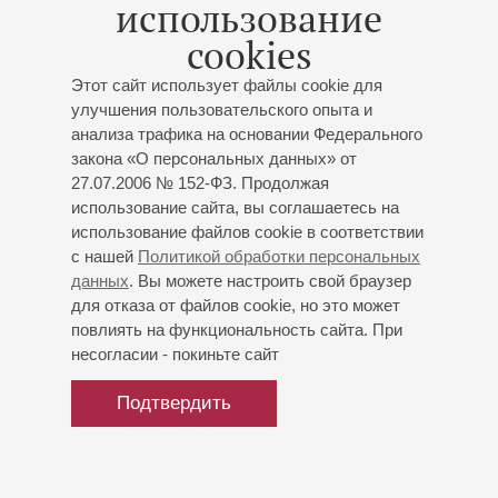
VIII Международный фестиваль «Музыкальная
использование
коллекция»
cookies
Заслуженный коллектив России академический
симфонический оркестр филармонии
Этот сайт использует файлы cookie для
Бородин
,
Стравинский
,
Равель
улучшения пользовательского опыта и
анализа трафика на основании Федерального
закона «О персональных данных» от
27.07.2006 № 152-ФЗ. Продолжая
использование сайта, вы соглашаетесь на
использование файлов cookie в соответствии
с нашей
Политикой обработки персональных
данных
. Вы можете настроить свой браузер
для отказа от файлов cookie, но это может
повлиять на функциональность сайта. При
несогласии - покиньте сайт
Подтвердить