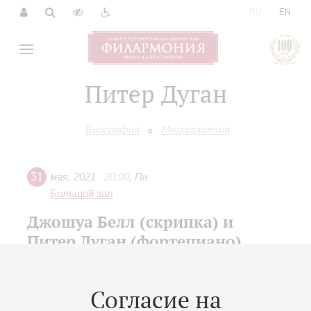
|
RU
EN
Питер Дуган
Биография
Мероприятия
31
мая
,
2021
20:00
,
Пн
Большой зал
Джошуа Белл (скрипка) и
Питер Дуган (фортепиано)
Вечер камерной музыки
К 100-летию Филармонии
Согласие на
XV Международный фестиваль «Музыкальная