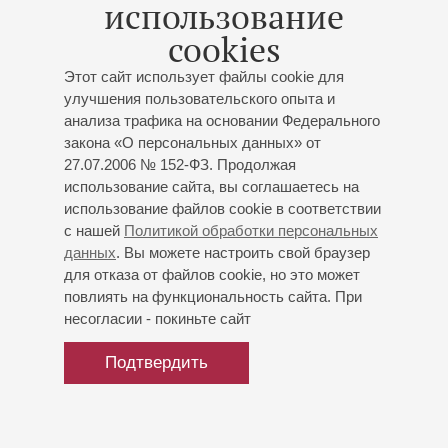
использование
коллекция»
Бетховен
: Соната № 2 для скрипки и фортепиано;
cookies
Блох
: «Нигун» («Напев без слов»), импровизация из
цикла «Баал Шем»;
Брамс
: Соната № 1 для скрипки
Этот сайт использует файлы cookie для
и фортепиано;
Равель
: Соната № 2 для скрипки и
улучшения пользовательского опыта и
анализа трафика на основании Федерального
фортепиано
закона «О персональных данных» от
27.07.2006 № 152-ФЗ. Продолжая
использование сайта, вы соглашаетесь на
использование файлов cookie в соответствии
с нашей
Политикой обработки персональных
данных
. Вы можете настроить свой браузер
для отказа от файлов cookie, но это может
повлиять на функциональность сайта. При
несогласии - покиньте сайт
Подтвердить