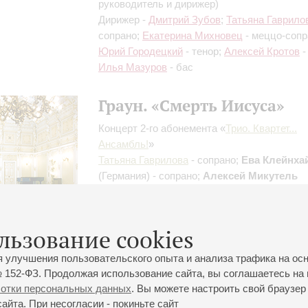
руководитель и дирижер)
Дирижер -
Дмитрий Зубов
;
Татьяна Гаврило
сопрано;
Екатерина Михновец
- меццо-сопр
Юрий Городецкий
- тенор;
Алексей Кротов
-
Илья Мазуров
- бас
Граун. «Смерть Иисуса»
Концерт 2-го абонемента «
Трио. Квартет...
Ансамбль!
»
Татьяна Гаврилова
- сопрано;
Ева Клейнха
(Германия) - сопрано;
Алексей Микутель
(Беларусь) - тенор;
Алексей Чувашов
- ба
Организаторы:
Генеральное Консульство
Федеративной Республики Германия,Белор
льзование cookies
союз музыкальных деятелей
я улучшения пользовательского опыта и анализа трафика на ос
 152-ФЗ. Продолжая использование сайта, вы соглашаетесь на 
ботки персональных данных
. Вы можете настроить свой браузер 
йта. При несогласии - покиньте сайт