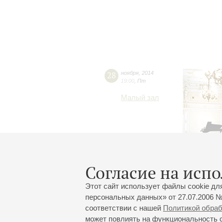
28
ноября
,
2014
19:00
,
Пт
Малый зал
Согласие на испо
Этот сайт использует файлы cookie дл
персональных данных» от 27.07.2006 №
соответствии с нашей
Политикой обра
может повлиять на функциональность са