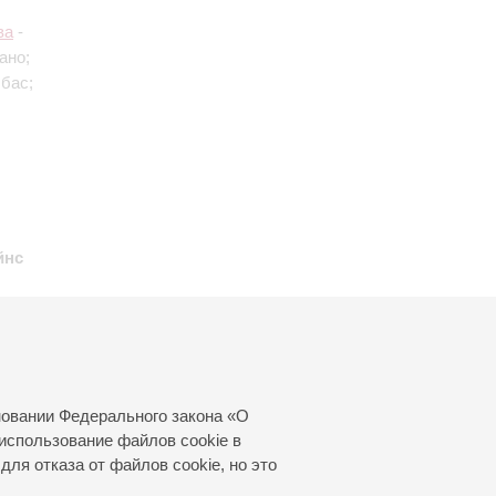
ва
-
ано;
 бас;
йнс
ритон
усский
новании Федерального закона «О
использование файлов cookie в
для отказа от файлов cookie, но это