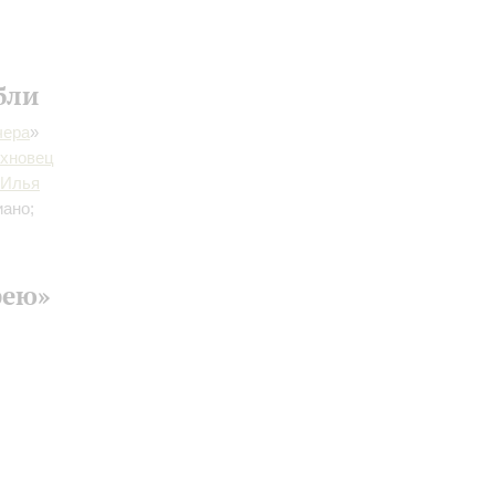
бли
чера
»
ихновец
Илья
иано;
фею»