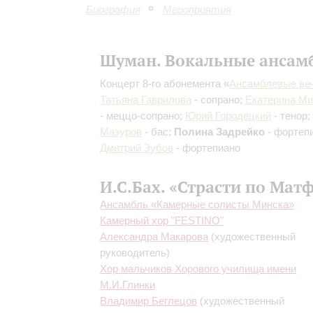
Биография
Мероприятия
Шуман. Вокальные ансам
Концерт 8-го абонемента «
Ансамблевые ве
Татьяна Гаврилова
- сопрано;
Екатерина М
- меццо-сопрано;
Юрий Городецкий
- тенор;
Мазуров
- бас;
Полина Задрейко
- фортеп
Дмитрий Зубов
- фортепиано
И.С.Бах. «Страсти по Мат
Ансамбль «Камерные солисты Минска»
Камерный хор "FESTINO"
Александра Макарова
(художественный
руководитель)
Хор мальчиков Хорового училища имени
М.И.Глинки
Владимир Беглецов
(художественный