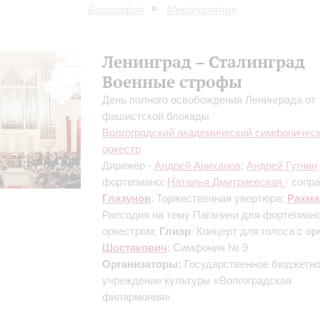
Биография
Мероприятия
Ленинград – Сталинград
Военные строфы
День полного освобождения Ленинграда от
фашистской блокады
Волгоградский академический симфоничес
оркестр
Дирижер -
Андрей Аниханов
;
Андрей Гугнин
фортепиано;
Наталья Дмитриевская
- сопр
Глазунов
: Торжественная увертюра;
Рахма
Рапсодия на тему Паганини для фортепиано
оркестром;
Глиэр
: Концерт для голоса с ор
Шостакович
: Симфония № 9
Организаторы:
Государственное бюджетн
учреждение культуры «Волгоградская
филармония»