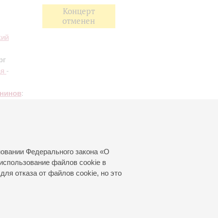
Концерт
отменен
кий
рг
ая
-
нинов
:
 с
кестром;
евич
новании Федерального закона «О
использование файлов cookie в
для отказа от файлов cookie, но это