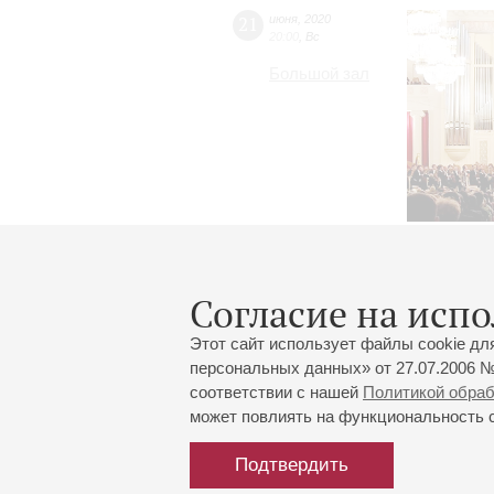
21
июня
,
2020
20:00
,
Вс
Большой зал
Согласие на испо
Этот сайт использует файлы cookie дл
персональных данных» от 27.07.2006 №
соответствии с нашей
Политикой обра
может повлиять на функциональность са
Подтвердить