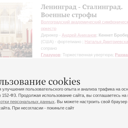
Ленинград - Сталинград.
Военные строфы
Волгоградский академический симфоничес
оркестр
Дирижер -
Андрей Аниханов
;
Кеннет Бробе
(США) - фортепиано ;
Наталья Дмитриевск
сопрано
Глазунов
: Торжественная увертюра;
Рахма
Рапсодия на тему Паганини для фортепиано
оркестром;
Глиэр
: Концерт для голоса с ор
Шостакович
: Симфония № 9
льзование cookies
Организаторы:
ИП Мещряков Антон Серге
я улучшения пользовательского опыта и анализа трафика на ос
 152-ФЗ. Продолжая использование сайта, вы соглашаетесь на 
ботки персональных данных
. Вы можете настроить свой браузер 
йта. При несогласии - покиньте сайт