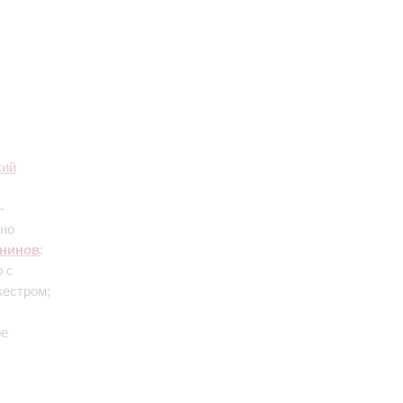
кий
-
ано
нинов
:
 с
кестром;
ое