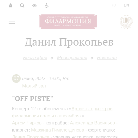
|
RU
EN
Данил Прокопьев
Биография
Мероприятия
Новости
07
июня
,
2022
19:00
,
Вт
Малый зал
"OFF PISTE"
Концерт 12-го абонемента «
Артисты оркестров
филармонии соло и в ансамблях
»
Артем Чирков
- контрабас;
Александр Васильев
-
кларнет;
Мавжида Гималетдинова
- фортепиано;
Данил Прокопьев
- ударная установка, перкуссия