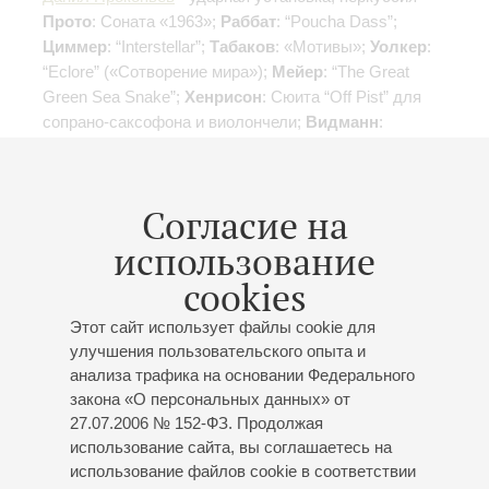
Прото
: Соната «1963»;
Раббат
: “Poucha Dass”;
Циммер
: “Interstellar”;
Табаков
: «Мотивы»;
Уолкер
:
“Eclore” («Сотворение мира»);
Мейер
: “The Great
Green Sea Snake”;
Хенрисон
: Сюита “Off Pist” для
сопрано-саксофона и виолончели;
Видманн
:
Фантазия для кларнета соло, “Electric wood”
Согласие на
использование
26
cookies
января
,
2020
15:00
,
Вс
Малый зал
Этот сайт использует файлы cookie для
Сказки Чижика
улучшения пользовательского опыта и
анализа трафика на основании Федерального
Концерт 13-го абонемента «
Сказка в музыке
»
закона «О персональных данных» от
Дневной абонемент для дошкольников и младших
27.07.2006 № 152-ФЗ. Продолжая
школьников
использование сайта, вы соглашаетесь на
«Чижик-джаз-трио»
использование файлов cookie в соответствии