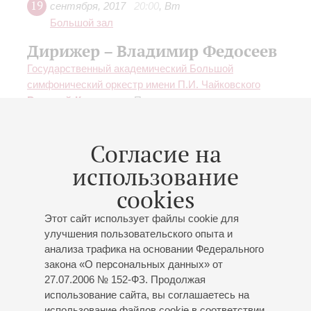
19
сентября
,
2017
20:00
,
Вт
Большой зал
Дирижер – Владимир Федосеев
Государственный академический Большой
симфонический оркестр имени П.И. Чайковского
Римский-Корсаков
: «Похвала пустыне»,
вступление к опере «Сказание о невидимом граде
Китеже и деве Февронии»;
Стравинский
: «Весна
Согласие на
священная»;
Глазунов
: Симфония № 5
использование
cookies
Этот сайт использует файлы cookie для
улучшения пользовательского опыта и
24
июня
,
2014
19:00
,
Вт
анализа трафика на основании Федерального
Большой зал
закона «О персональных данных» от
Большой симфонический
27.07.2006 № 152-ФЗ. Продолжая
использование сайта, вы соглашаетесь на
оркестр им. П. И. Чайковского
использование файлов cookie в соответствии