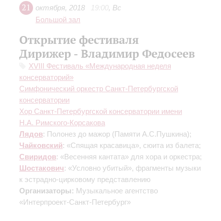
21
октября
,
2018
19:00
,
Вс
Большой зал
Открытие фестиваля
Дирижер - Владимир Федосеев
XVIII Фестиваль «Международная неделя
консерваторий»
Симфонический оркестр Санкт-Петербургской
консерватории
Хор Санкт-Петербургской консерватории имени
Н.А. Римского-Корсакова
Лядов
: Полонез до мажор (Памяти А.С.Пушкина);
Чайковский
: «Спящая красавица», сюита из балета;
Свиридов
: «Весенняя кантата» для хора и оркестра;
Шостакович
: «Условно убитый», фрагменты музыки
к эстрадно-цирковому представлению
Организаторы:
Музыкальное агентство
«Интерпроект-Санкт-Петербург»