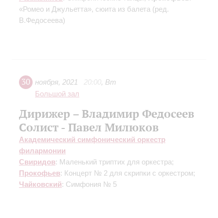
«Ромео и Джульетта», сюита из балета (ред.
В.Федосеева)
30
ноября
,
2021
20:00
,
Вт
Большой зал
Дирижер – Владимир Федосеев
Солист - Павел Милюков
Академический симфонический оркестр
филармонии
Свиридов
: Маленький триптих для оркестра;
Прокофьев
: Концерт № 2 для скрипки с оркестром;
Чайковский
: Симфония № 5