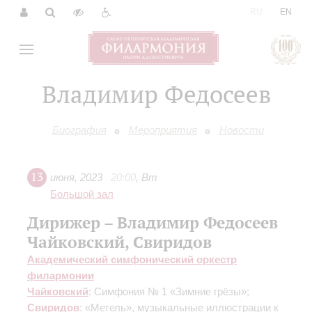
|
RU
EN
Владимир Федосеев
Биография
Мероприятия
Новости
13
июня
,
2023
20:00
,
Вт
Большой зал
Дирижер – Владимир Федосеев
Чайковский, Свиридов
Академический симфонический оркестр
филармонии
Чайковский
: Симфония № 1 «Зимние грёзы»;
Свиридов
: «Метель», музыкальные иллюстрации к