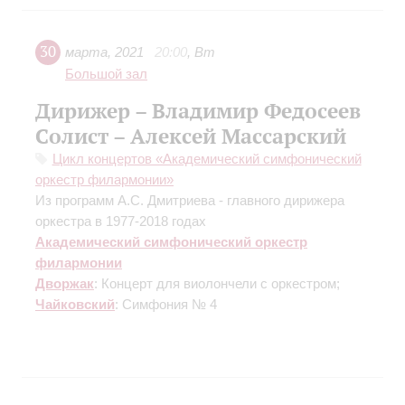
30
марта
,
2021
20:00
,
Вт
Большой зал
Дирижер – Владимир Федосеев
Солист – Алексей Массарский
Цикл концертов «Академический симфонический
оркестр филармонии»
Из программ А.С. Дмитриева - главного дирижера
оркестра в 1977-2018 годах
Академический симфонический оркестр
филармонии
Дворжак
: Концерт для виолончели с оркестром;
Чайковский
: Симфония № 4