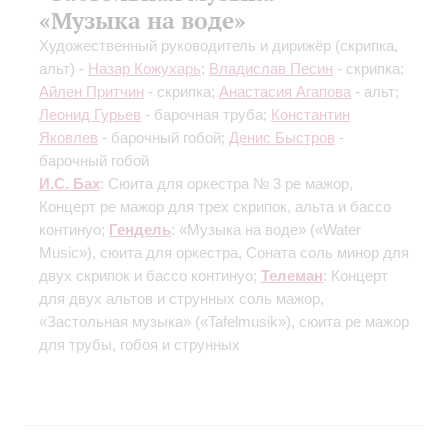
«Музыка на воде»
Художественный руководитель и дирижёр (скрипка,
альт) -
Назар Кожухарь
;
Владислав Песин
- скрипка;
Айлен Притчин
- скрипка;
Анастасия Агапова
- альт;
Леонид Гурьев
- барочная труба;
Константин
Яковлев
- барочный гобой;
Денис Быстров
-
барочный гобой
И.С. Бах
: Сюита для оркестра № 3 ре мажор,
Концерт ре мажор для трех скрипок, альта и бассо
континуо;
Гендель
: «Музыка на воде» («Water
Music»), сюита для оркестра, Соната соль минор для
двух скрипок и бассо континуо;
Телеман
: Концерт
для двух альтов и струнных соль мажор,
«Застольная музыка» («Tafelmusik»), сюита ре мажор
для трубы, гобоя и струнных