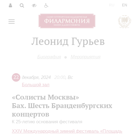
|
RU
EN
Леонид Гурьев
Биография
Мероприятия
22
декабря
,
2024
20:00
,
Вс
Большой зал
«Солисты Москвы»
Бах. Шесть Бранденбургских
концертов
К 25-летию основания фестиваля
XXIV Международный зимний фестиваль «Площадь