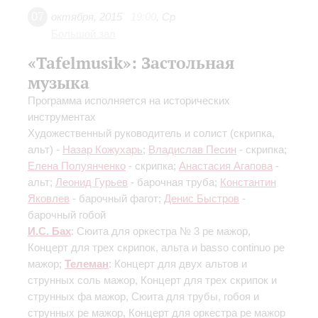
07
октября
,
2015
19:00
,
Ср
Большой зал
«Tafelmusik»: Застольная
музыка
Программа исполняется на исторических
инструментах
Художественный руководитель и солист (скрипка,
альт) -
Назар Кожухарь
;
Владислав Песин
- скрипка;
Елена Полуянченко
- скрипка;
Анастасия Агапова
-
альт;
Леонид Гурьев
- барочная труба;
Константин
Яковлев
- барочный фагот;
Денис Быстров
-
барочный гобой
И.С. Бах
: Cюита для оркестра № 3 ре мажор,
Концерт для трех скрипок, альта и basso continuo ре
мажор;
Телеман
: Концерт для двух альтов и
струнных соль мажор, Концерт для трех скрипок и
струнных фа мажор, Сюита для трубы, гобоя и
струнных ре мажор, Концерт для оркестра ре мажор