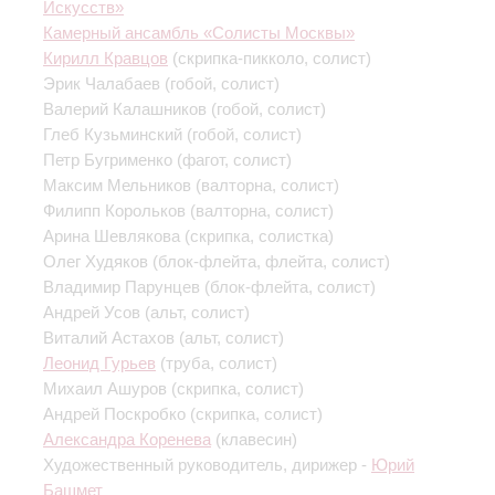
Искусств»
Камерный ансамбль «Солисты Москвы»
Кирилл Кравцов
(скрипка-пикколо, солист)
Эрик Чалабаев
(гобой, солист)
Валерий Калашников
(гобой, солист)
Глеб Кузьминский
(гобой, солист)
Петр Бугрименко
(фагот, солист)
Максим Мельников
(валторна, солист)
Филипп Корольков
(валторна, солист)
Арина Шевлякова
(скрипка, солистка)
Олег Худяков
(блок-флейта, флейта, солист)
Владимир Парунцев
(блок-флейта, солист)
Андрей Усов
(альт, солист)
Виталий Астахов
(альт, солист)
Леонид Гурьев
(труба, солист)
Михаил Ашуров
(скрипка, солист)
Андрей Поскробко
(скрипка, солист)
Александра Коренева
(клавесин)
Художественный руководитель, дирижер -
Юрий
Башмет