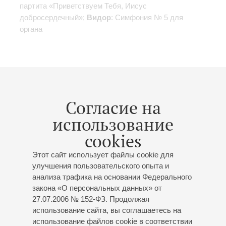
партита «Приветствуем Тебя, Иисус
добросердечный»;
Видор
: Симфония № 5 для
органа
09
марта
,
2017
20:00
,
Чт
Согласие на
Большой зал
использование
«От Баха к B-A-C-H»
cookies
Органный вечер
Главный органист Гевандхауза в Лейпциге и
Этот сайт использует файлы cookie для
Домского собора в Мерзебурге
улучшения пользовательского опыта и
Михаэль Шёнхайт
- орган
анализа трафика на основании Федерального
Бах
: Вступление и фуга (заключительный хор
закона «О персональных данных» от
«Агнец закланный») из кантаты «Умножались скорби
27.07.2006 № 152-ФЗ. Продолжая
в сердце моем», Пассакалия до минор, BWV 582,
использование сайта, вы соглашаетесь на
Хоральные прелюдии - «Пробудитесь, голос
использование файлов cookie в соответствии