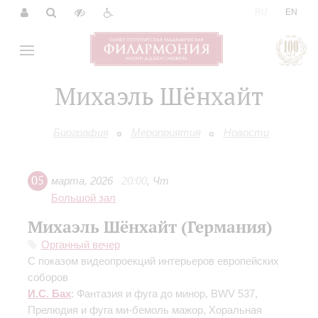
|
RU
EN
Михаэль Шёнхайт
Биография
Мероприятия
Новости
05
марта
,
2026
20:00
,
Чт
Большой зал
Михаэль Шёнхайт (Германия)
Органный вечер
С показом видеопроекций интерьеров европейских
соборов
И.С. Бах
: Фантазия и фуга до минор, BWV 537,
Прелюдия и фуга ми-бемоль мажор, Хоральная