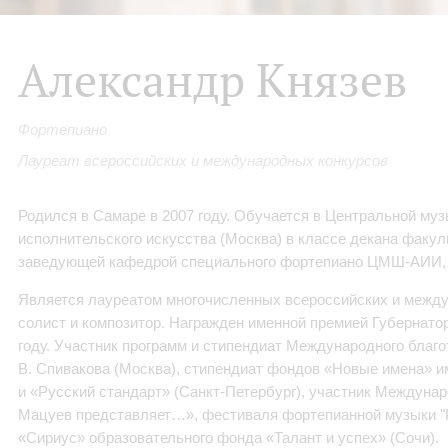
Александр Князев
Фортепиано
Лауреат всероссийских и международных конкурсов
Родился в Самаре в 2007 году. Обучается в Центральной му
исполнительского искусства (Москва) в классе декана факул
заведующей кафедрой специального фортепиано ЦМШ-АИИ, д
Является лауреатом многочисленных всероссийских и между
солист и композитор. Награжден именной премией Губернато
году. Участник программ и стипендиат Международного благ
В. Спивакова (Москва), стипендиат фондов «Новые имена» и
и «Русский стандарт» (Санкт-Петербург), участник Междуна
Мацуев представляет…», фестиваля фортепианной музыки "Pi
«Сириус» образовательного фонда «Талант и успех» (Сочи).