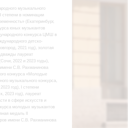
народного музыкального
I степени в номинации
ременность» (Екатеринбург,
курса юных музыкантов
ждународного конкурса ЦМШ в
еждународного детско-
город, 2021 год), золотая
, дважды лауреат
очи, 2022 и 2023 годы),
имени С.В. Рахманинова
ского конкурса «Молодые
ного музыкального конкурса,
023 год), I степени
, 2023 год), лауреат
сти в сфере искусств и
онкурса молодых музыкантов
яная медаль II
ров имени С.В. Рахманинова