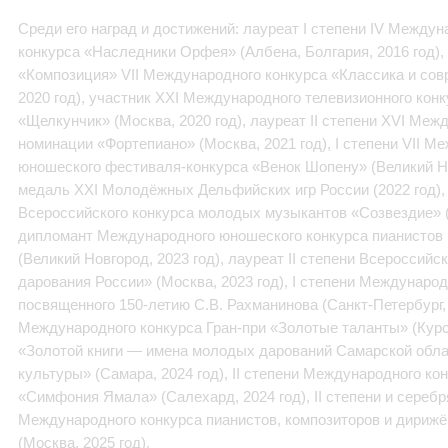
Среди его наград и достижений: лауреат I степени IV Между
конкурса «Наследники Орфея» (Албена, Болгария, 2016 год), 
«Композиция» VII Международного конкурса «Классика и сов
2020 год), участник XXI Международного телевизионного кон
«Щелкунчик» (Москва, 2020 год), лауреат II степени XVI Ме
номинации «Фортепиано» (Москва, 2021 год), I степени VII М
юношеского фестиваля-конкурса «Венок Шопену» (Великий Нов
медаль XXI Молодёжных Дельфийских игр России (2022 год)
Всероссийского конкурса молодых музыкантов «Созвездие» (С
дипломант Международного юношеского конкурса пианистов 
(Великий Новгород, 2023 год), лауреат II степени Всероссий
дарования России» (Москва, 2023 год), I степени Международ
посвященного 150-летию С.В. Рахманинова (Санкт-Петербург, 2
Международного конкурса Гран-при «Золотые таланты» (Курск
«Золотой книги — имена молодых дарований Самарской обла
культуры» (Самара, 2024 год), II степени Международного к
«Симфония Ямала» (Салехард, 2024 год), II степени и серебр
Международного конкурса пианистов, композиторов и дирижё
(Москва, 2025 год).