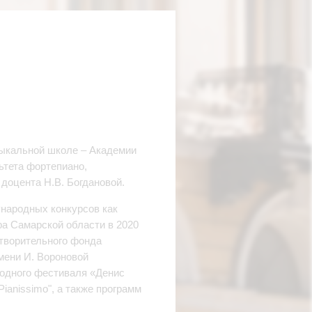
зыкальной школе – Академии
ьтета фортепиано,
оцента Н.В. Богдановой.
народных конкурсов как
ра Самарской области в 2020
отворительного фонда
мени И. Вороновой
родного фестиваля «Денис
anissimo", а также программ