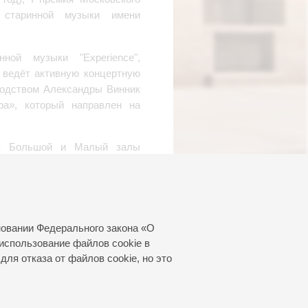
й старинной музыки имени
ой музыки "Experience",
ь ведёт активную концертную
оводством Александры Винник
ра», который направлен на
как Большой и Малый залы
ал «Зарядье», Московский
лерио» (Санкт-Петербург).
 оркестров как исполнитель
вами, как камерный оркестр
ссансный оркестр, оркестр
новании Федерального закона «О
ерный оркестр Московской
использование файлов cookie в
 симфонический оркестр и
для отказа от файлов cookie, но это
 консерватории.