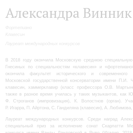
Александра Винник
Фортепиано
Клавесин
Лауреат международных конкурсов
В 2018 году окончила Московскую среднюю специальну
Гнесиных по специальностям «клавесин» и «фортепиано
окончила факультет исторического и современного и
Московской государственной консерватории имени П.И. 
клавесин, хаммерклавир (класс профессора О.В. Мартын
также в разное время училась у таких музыкантов, как Ю
Ф. Строганов (импровизация), К. Волостнов (орган). Уч
Р. Игарра, П. Айртона, С. Гандиляна (клавесин), А. Любимова
Лауреат международных конкурсов. Среди наград Алек
специальный приз за исполнение сонат Скарлатти Меж
конкурса имени Ванды Ландовской в Руво (Италия, 2018 