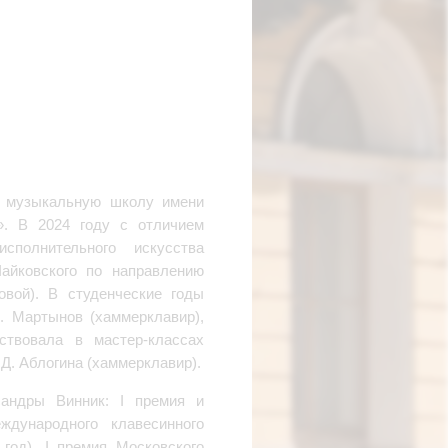
ю музыкальную школу имени
». В 2024 году с отличием
сполнительного искусства
Чайковского по направлению
овой). В студенческие годы
. Мартынов (хаммерклавир),
аствовала в мастер-классах
, Д. Аблогина (хаммерклавир).
сандры Винник: I премия и
дународного клавесинного
год), I премия Московского