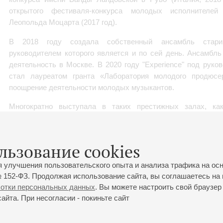
открытого фестиваля-конкурса молодых исполнителе
Леопольда Моцарта (2017 год).
В 2018 году создала собственный ансамбль старинн
руководителем которого является и по сей день. Ансамбл
деятельность в Москве. В 2020 году "Experience" под рук
стал лауреатом гранта «Лаборатория молодого продюсе
поощрение деятельности молодых музыкантов.
Многократно выступала в таких престижных залах, 
Московской консерватории, Московский концертный з
международный Дом музыки, Центр старинной музыки «Эг
Также активно ведёт концертную деятельность в составе
льзование cookies
партии бассо континуо, сотрудничая с такими коллекти
“Collegium Musicum”, «Академия Русской Музыки», Рене
я улучшения пользовательского опыта и анализа трафика на ос
“Rosarium”, фестивальный оркестр «прАКТика», Кам
 152-ФЗ. Продолжая использование сайта, вы соглашаетесь на 
консерватории, Российский национальный молодежный
ботки персональных данных
. Вы можете настроить свой браузер 
йта. При несогласии - покиньте сайт
другими.
В настоящее время работает концертмейстером в Московской