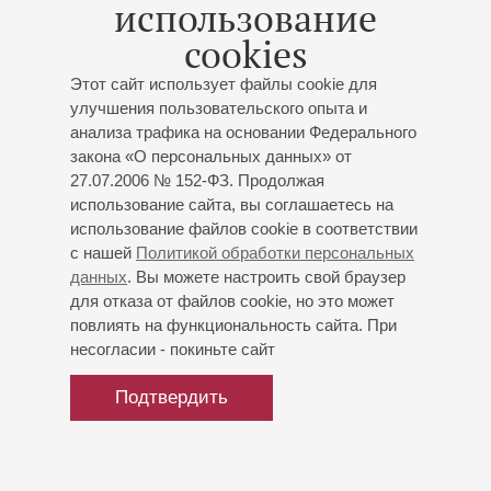
использование
проводит и организовывает различные концерты, мастер-
cookies
классы, фестивали и музыкальные конкурсы («Фанфары
Петербурга», «Рождественский калейдоскоп», «Классика
Этот сайт использует файлы cookie для
и не только» и другие). В 2013 году за активную
улучшения пользовательского опыта и
концертную деятельность была принята в Союз
анализа трафика на основании Федерального
концертных деятелей Санкт-Петербурга.
закона «О персональных данных» от
В настоящее время живёт в Санкт-Петербурге, где
27.07.2006 № 152-ФЗ. Продолжая
продолжает концертную и организаторскую
использование сайта, вы соглашаетесь на
деятельность.
использование файлов cookie в соответствии
с нашей
Политикой обработки персональных
апрель 2025
данных
. Вы можете настроить свой браузер
для отказа от файлов cookie, но это может
повлиять на функциональность сайта. При
несогласии - покиньте сайт
Подтвердить