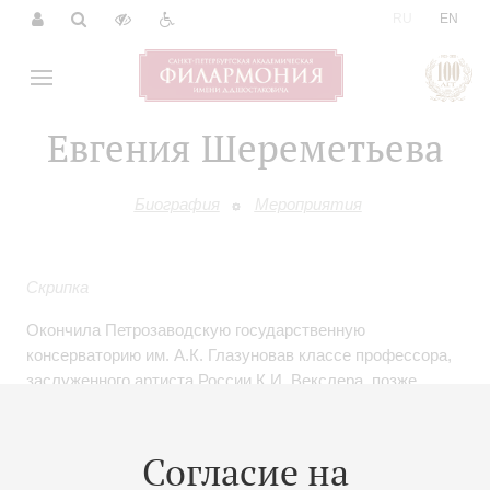
|
RU
EN
Евгения Шереметьева
Биография
Мероприятия
Скрипка
Окончила Петрозаводскую государственную
консерваторию им. А.К. Глазуновав классе профессора,
заслуженного артиста России К.И. Векслера, позже
училась в Норвегии, в Музыкальном университете
города Тромсё по классу скрипки и камерной музыки. В
2007 году с единомышленниками организовала
Согласие на
творческое объединение «АртСозвездие», которое