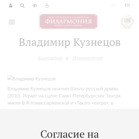
|
RU
EN
Владимир Кузнецов
Биография
Мероприятия
Владимир Кузнецов окончил Школу русской драмы
(2010). Играет на сцене Санкт-Петербургских Театра
имени В.Ф.Комиссаржевской и «Такого театра», в
экспериментальных театральных проектах, в том числе
в уникальном 10-часовом cпектакле-путешествии по
Петербургу по мотивам повести Даниила Хармса
Согласие на
«Маршрут “Старухи”» и спектакле «Александр
Введенский. Опыт музыкально-поэтического взирания».