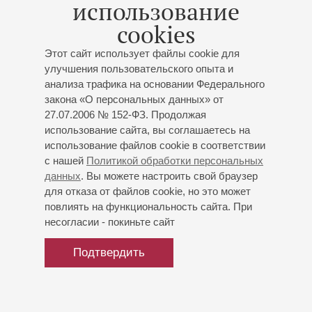
использование
Сыграл более 20 ролей в кино. Лауреат премий
cookies
международных кинофестивалей, в том числе «Лучшая
мужская роль» фестиваля «Киношок» (в фильме
Этот сайт использует файлы cookie для
Станислава Митина «С черного хода»).
улучшения пользовательского опыта и
анализа трафика на основании Федерального
закона «О персональных данных» от
27.07.2006 № 152-ФЗ. Продолжая
использование сайта, вы соглашаетесь на
использование файлов cookie в соответствии
с нашей
Политикой обработки персональных
данных
. Вы можете настроить свой браузер
для отказа от файлов cookie, но это может
повлиять на функциональность сайта. При
несогласии - покиньте сайт
Подтвердить