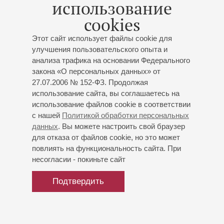
использование
музыкального театра. В августе 2007 года приглашен в
cookies
Санкт-Петербургский театр Музыкальной комедии.
Этот сайт использует файлы cookie для
В 1998 году стал лауреатом конкурса «Bella Voce» (1
улучшения пользовательского опыта и
премия), в 2006 году - Первого международного конкурса
анализа трафика на основании Федерального
артистов оперетты и мюзикла имени В. Курочкина (1
закона «О персональных данных» от
премия), в 2007 году - Первого международного конкурса
27.07.2006 № 152-ФЗ. Продолжая
артистов оперетты «Оперетта-Land» (1 премия). В июне
использование сайта, вы соглашаетесь на
2011 года А.М. Данилов получил Вторую премию и Приз
использование файлов cookie в соответствии
зрительских симпатий на Втором Европейском конкурсе
с нашей
Политикой обработки персональных
оперетты и мюзикла "Face to face" в г. Познань (Польша).
данных
. Вы можете настроить свой браузер
для отказа от файлов cookie, но это может
повлиять на функциональность сайта. При
несогласии - покиньте сайт
Подтвердить