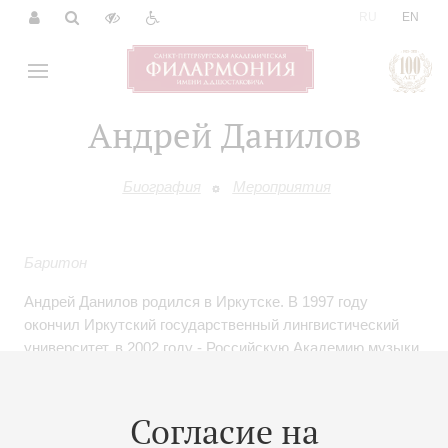
|
RU
EN
Андрей Данилов
Биография
Мероприятия
Баритон
Андрей Данилов родился в Иркутске. В 1997 году
окончил Иркутский государственный лингвистический
университет, в 2002 году - Российскую Академию музыки
имени Гнесиных, отделение академического вокала
(педагоги: М.С.Агин и Н.Ю.Юренева, А.П.Петров).
Согласие на
С 2002 года - солист Омского государственного