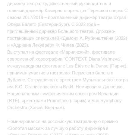
дирижёр театра, художественный руководитель и
главный дирижёр Камерного оркестра Пермской оперы. С
сезона 2017/2018 – приглашённый дирижёр театра «Урал
Опера Балет» (Екатеринбург). С 2022 года –
приглашённый дирижёр Большого театра. Дирижер-
постановщик спектаклей «Демон» А. Рубинштейна (2022)
и «Адриана Лекуврёр» Ф. Чилеа (2023).
Выступал на фестивале «Мариинский», фестивале
современной хореографии "CONTEXT. Diana Vishneva",
международном фестивале Les Étés de la Danse (Париж),
принимал участие в гастролях Пермского балета в
Дублине. Сотрудничал с оркестром Музыкального театра
им. К.С. Станиславского и Вл.И. Немировича-Данченко,
Национальным симфоническим оркестром Ирландии
(RTÉ), оркестрами Prométhée (Париж) и Sun Symphony
Orchestra (Ханой, Вьетнам).
Номинировался на российскую театральную премию
«Золотая маска»: за лучшую работу дирижёра в