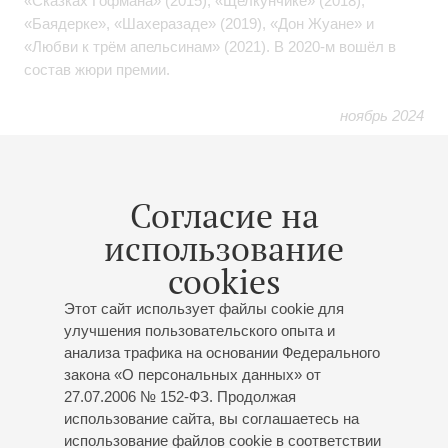
«Сказках Гофмана» (2015), «Щелкунчике» (2018),
«Баядерке», «Шахеразаде» (2019), «Дон Жуане» и
«Любви к трём апельсинам» (2021). В 2020-м вошёл в
состав жюри премии.
ноябрь 2024
Мероприятия
Согласие на
использование
08
декабря
,
2026
19:00
,
Вт
cookies
Большой зал
Этот сайт использует файлы cookie для
Гала-концерт
улучшения пользовательского опыта и
Торжественное открытие
анализа трафика на основании Федерального
закона «О персональных данных» от
«Фестиваля Галины
27.07.2006 № 152-ФЗ. Продолжая
Вишневской»
использование сайта, вы соглашаетесь на
К 100-летию со дня рождения Галины Вишневской
использование файлов cookie в соответствии