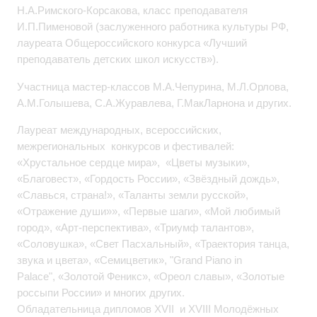
Н.А.Римского-Корсакова, класс преподавателя
И.П.Пименовой (заслуженного работника культуры РФ,
лауреата Общероссийского конкурса «Лучший
преподаватель детских школ искусств
»).
Участница мастер-классов М.А.Чепурина, М.Л.Орлова,
А.М.Голышева, С.А.Журавлева, Г.МакЛарнона и других.
Лауреат международных, всероссийских,
межрегиональных конкурсов и фестивалей:
«Хрустальное сердце мира», «Цветы музыки»,
«Благовест», «Гордость России», «Звёздный дождь»,
«Славься, страна!», «Таланты земли русской»,
«Отражение души»», «Первые шаги», «Мой любимый
город», «Арт-перспектива», «Триумф талантов»,
«Соловушка», «Свет Пасхальный», «Траектория танца,
звука и цвета», «Семицветик», "Grand Piano in
Palace", «Золотой Феникс», «Ореол славы», «Золотые
россыпи России» и многих других.
Обладательница дипломов XVII и XVIII Молодёжных