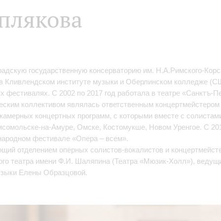
плякова
радскую государственную консерваторию им. Н.А.Римского-Корс
а в Кливлендском институте музыки и Оберлинском колледже (С
 фестивалях. С 2002 по 2017 год работала в театре «Санктъ-П
ческим коллективом являлась ответственным концертмейстером
м камерных концертных программ, с которыми вместе с солистам
сомольске-на-Амуре, Омске, Костомукше, Новом Уренгое. С 201
народном фестивале «Опера – всем».
ющий отделением оперных солистов-вокалистов и концертмейсте
ого театра имени Ф.И. Шаляпина (Театра «Мюзик-Холл»), ведущи
зыки Елены Образцовой.