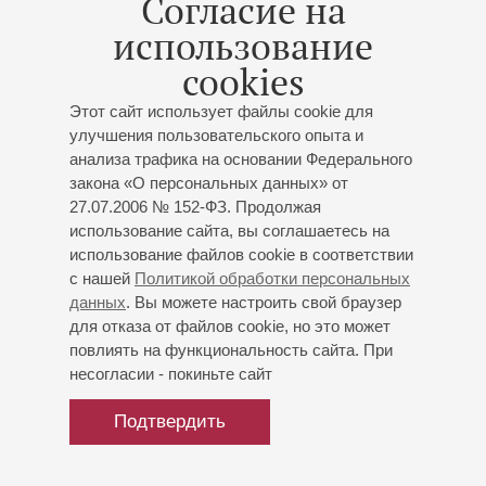
Согласие на
также на оперных фестивалях в Зальцбурге и Экс-ан-
использование
Провансе, на музыкальных фестивалях BBC Proms в
Лондоне и в Вербье.
cookies
Обширный оперный и концертный репертуар певца
Этот сайт использует файлы cookie для
включает басовые партии сочинений русских и
улучшения пользовательского опыта и
зарубежных композиторов: Глинки, Чайковского,
анализа трафика на основании Федерального
закона «О персональных данных» от
Бородина, Мусоргского, Римского-Корсакова,
27.07.2006 № 152-ФЗ. Продолжая
Прокофьева, Рахманинова, Шостаковича, Моцарта,
использование сайта, вы соглашаетесь на
Бетховена, Верди, Гуно, Берлиоза, Вагнера, Рихарда
использование файлов cookie в соответствии
Штрауса, Бартока.
с нашей
Политикой обработки персональных
Михаил Петренко в разное время сотрудничал с такими
данных
. Вы можете настроить свой браузер
выдающимися дирижёрами, как Валерий Гергиев, сэр
для отказа от файлов cookie, но это может
повлиять на функциональность сайта. При
Саймон Рэттл, Даниэль Баренбойм, Пьер Булез,
несогласии - покиньте сайт
Кристоф Эшенбах, Зубин Мета, Лорин Маазель.
Самые престижные классические лейблы – Naxos, Opus
Подтвердить
Arte, Mariinsky, Bel Air Classiques, Mezzo, Medicci –
выпускают записи с участием певца.