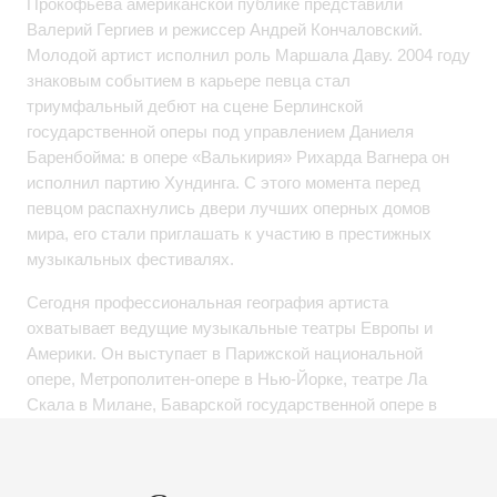
Прокофьева американской публике представили
Валерий Гергиев и режиссер Андрей Кончаловский.
Молодой артист исполнил роль Маршала Даву. 2004 году
знаковым событием в карьере певца стал
триумфальный дебют на сцене Берлинской
государственной оперы под управлением Даниеля
Баренбойма: в опере «Валькирия» Рихарда Вагнера он
исполнил партию Хундинга. С этого момента перед
певцом распахнулись двери лучших оперных домов
мира, его стали приглашать к участию в престижных
музыкальных фестивалях.
Сегодня профессиональная география артиста
охватывает ведущие музыкальные театры Европы и
Америки. Он выступает в Парижской национальной
опере, Метрополитен-опере в Нью-Йорке, театре Ла
Скала в Милане, Баварской государственной опере в
Мюнхене, Королевском оперном театре Ковент-Гарден в
Лондоне, Нидерландской опере в Амстердаме, в
Большом театре России, Большом театре Женевы, а