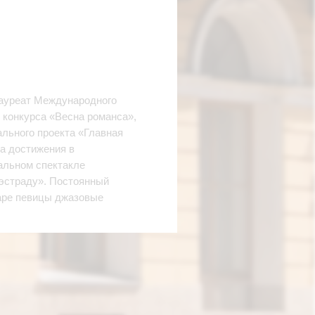
лауреат Международного
 конкурса «Весна романса»,
льного проекта «Главная
за достижения в
кальном спектакле
 эстраду». Постоянный
уаре певицы джазовые