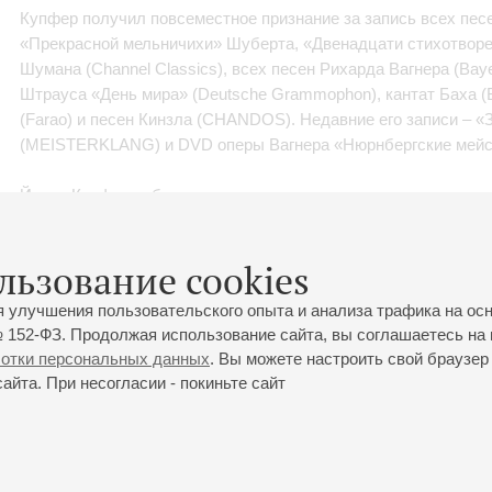
Купфер получил повсеместное признание за запись всех пес
«Прекрасной мельничихи» Шуберта, «Двенадцати стихотворе
Шумана (Channel Classics), всех песен Рихарда Вагнера (Baye
Штрауса «День мира» (Deutsche Grammophon), кантат Баха (
(Farao) и песен Кинзла (CHANDOS). Недавние его записи – 
(MEISTERKLANG) и DVD оперы Вагнера «Нюрнбергские мейс
Йохен Купфер победитель ряда всемирно известных конкурс
льзование cookies
я улучшения пользовательского опыта и анализа трафика на ос
 152-ФЗ. Продолжая использование сайта, вы соглашаетесь на 
ботки персональных данных
. Вы можете настроить свой браузер 
йта. При несогласии - покиньте сайт