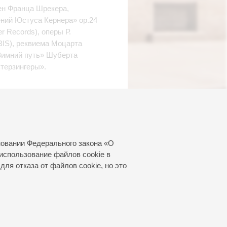
ен Франца Шрекера,
ний Юстуса Кернера» ор.24
r Records), оперы Р.
BIS), реквиема Моцарта
«Зимний путь» Шуберта
терзингеры».
ов.
новании Федерального закона «О
использование файлов cookie в
для отказа от файлов cookie, но это