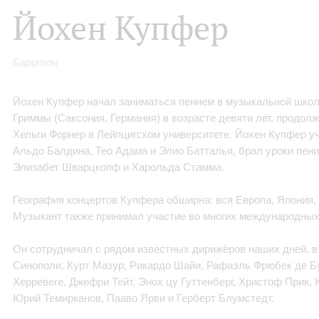
Йохен Купфер
Баритон
Йохен Купфер начал заниматься пением в музыкальной школе
Гриммы (Саксония, Германия) в возрасте девяти лет, продол
Хельги Форнер в Лейпцигском университете. Йохен Купфер у
Альдо Балдина, Тео Адама и Элио Батталья, брал уроки пени
Элизабет Шварцкопф и Харольда Стамма.
География концертов Купфера обширна: вся Европа, Япония, 
Музыкант также принимал участие во многих международных
Он сотрудничал с рядом известных дирижёров наших дней, в
Синополи, Курт Мазур, Рикардо Шайи, Рафаэль Фрюбек де Бу
Херревеге, Джефри Тейт, Энох цу Гуттенберг, Христоф Прик, 
Юрий Темирканов, Пааво Ярви и Герберт Блумстедт.