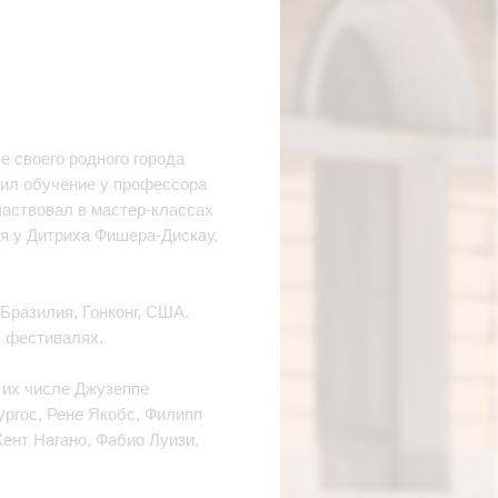
 своего родного города
жил обучение у профессора
частвовал в мастер-классах
я у Дитриха Фишера-Дискау,
Бразилия, Гонконг, США.
 фестивалях.
 их числе Джузеппе
ргос, Рене Якобс, Филипп
Кент Нагано, Фабио Луизи,