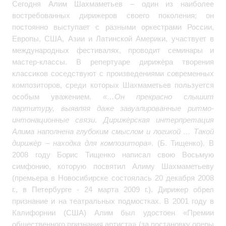
Сегодня Алим Шахмаметьев – один из наиболее
востребованных дирижеров своего поколения; он
постоянно выступает с разными оркестрами России,
Европы, США, Азии и Латинской Америки, участвует в
международных фестивалях, проводит семинары и
мастер-классы. В репертуаре дирижѐра творения
классиков соседствуют с произведениями современных
композиторов, среди которых Шахмаметьев пользуется
особым уважением.
«…Он прекрасно слышит
партитуру, выявляя даже завуалированные ритмо-
интонационные связи. Дирижѐрская интерпретация
Алима наполнена глубоким смыслом и логикой … Такой
дирижѐр – находка для композитора»
. (Б. Тищенко). В
2008 году Борис Тищенко написал свою Восьмую
симфонию, которую посвятил Алиму Шахмаметьеву
(премьера в Новосибирске состоялась 20 декабря 2008
г., в Петербурге - 24 марта 2009 г.). Дирижер обрел
признание и на театральных подмостках. В 2001 году в
Калифорнии (США) Алим был удостоен «Премии
общественного признания артиста» (за постановку оперы