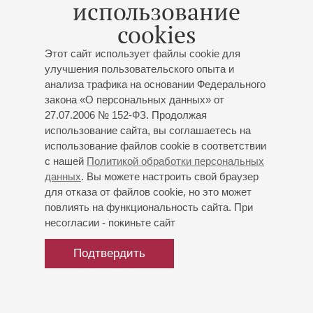
использование
(Eurythmics), Эрику Баду, лауреата на премию ARIA
cookies
продюсера Ли Гровса, Вайклефа Джина (The Fugees), а
также, обладателей многочисленных наград «Грэмми»
Этот сайт использует файлы cookie для
Глорию и Эмилио Эстефан. В 2014 году Фантине начала
улучшения пользовательского опыта и
выступать в качестве приглашенной солистки с
анализа трафика на основании Федерального
Московским джазовым оркестром под руководством
закона «О персональных данных» от
Народного артиста России Игоря Бутмана. Вместе они
27.07.2006 № 152-ФЗ. Продолжая
гастролировали в США и России, странах Европы и Азии,
использование сайта, вы соглашаетесь на
выступили на крупнейших мировых джазовых
использование файлов cookie в соответствии
фестивалях. В 2019 году у неё вышел первый сольный
с нашей
Политикой обработки персональных
альбом «Overdue», а в 2020 году Фантине стала
данных
. Вы можете настроить свой браузер
для отказа от файлов cookie, но это может
участницей девятого сезона проекта «Голос» на Первом
повлиять на функциональность сайта. При
канале.
несогласии - покиньте сайт
Подтвердить