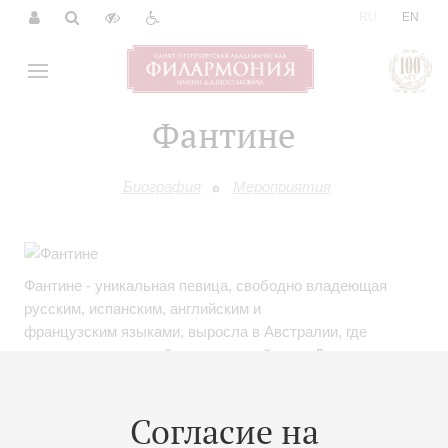
|
RU
EN
Фантине
Биография
Мероприятия
Фантине - уникальная певица, свободно владеющая
русским, испанским, английским и
французским языками, выросла в Австралии, где
впервые начала свой музыкальный путь. Далее
проживала и строила карьеру в Майами и Нью-Йорке.
Фантине гастролировала по всему миру и имела честь
Согласие на
работать с одними из самых ярких имен в мировой
музыкальной индустрии, включая Дэйва Стюарта