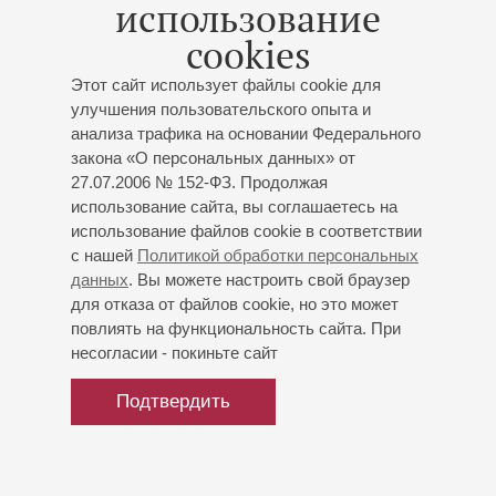
использование
балета им.Н.Лысенко.
cookies
В репертуаре певца партии в операх В.А.Моцарта
(Бартоло в «Свадьбе Фигаро», Зарастро в «Волшебной
Этот сайт использует файлы cookie для
улучшения пользовательского опыта и
флейте»), Дж.Верди (Царь Египта в «Аиде»), Ж.Бизе
анализа трафика на основании Федерального
(Цунига в «Кармен»), Н.Римского-Корсакова (Малюта,
закона «О персональных данных» от
Собакин в «Царской невесте»), А.Бородина (Кончак в
27.07.2006 № 152-ФЗ. Продолжая
«Князе Игоре»), П.Чайковского (Голова в «Черевичках»,
использование сайта, вы соглашаетесь на
Зарецкий, Гремин в «Евгении Онегине»), Н.Лысенко
использование файлов cookie в соответствии
(Выборный в «Наталке-Полтавке»).
с нашей
Политикой обработки персональных
данных
. Вы можете настроить свой браузер
В составе труппы Харьковского академического театра
для отказа от файлов cookie, но это может
оперы и балета им.Н.Лысенко принимал участие в
повлиять на функциональность сайта. При
оперных фестивалях в Испании, Италии, Германии.
несогласии - покиньте сайт
Подтвердить