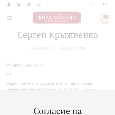
|
RU
EN
Сергей Крыжненко
Биография
Мероприятия
Бас
Сергей Крыжненко родился в 1968 году в городе
Днепродзержинске (Украина). В 2000 году окончил
Харьковский государственный университет искусств
им.И.Котляревского (класс Л.Цуркан). В 1996 году,
будучи студентом второго курса, был приглашен в
Согласие на
труппу Харьковского академического театра оперы и