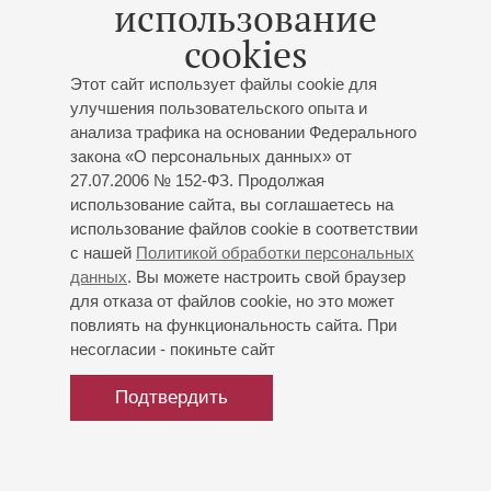
использование
Создатель ряда ныне действующих исполнительских
коллективов, является художественным руководителем
cookies
и дирижером Новосибирского областного академического
хора молодежи и студентов, а также Сводного детского
Этот сайт использует файлы cookie для
улучшения пользовательского опыта и
хора и Хора молодежи Новосибирской области.
анализа трафика на основании Федерального
Художественный руководитель Международного
закона «О персональных данных» от
фестиваля современной музыки «Сибирские сезоны»,
27.07.2006 № 152-ФЗ. Продолжая
инициатор множества всероссийских и мировых премьер
использование сайта, вы соглашаетесь на
хоровой музыки. Регулярно проводит мастер-классы по
использование файлов cookie в соответствии
дирижированию, методике репетиционной работы и
с нашей
Политикой обработки персональных
работе с хором в музыкальных учреждениях сибирского
данных
. Вы можете настроить свой браузер
региона, является членом жюри и председателем многих
для отказа от файлов cookie, но это может
музыкальных конкурсов хоровых коллективов.
повлиять на функциональность сайта. При
несогласии - покиньте сайт
Подтвердить