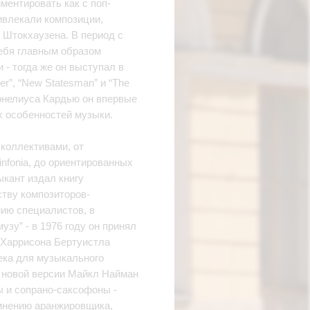
ментировать как с поп-
ривлекали композиции,
 Штокхаузена. В период с
себя главным образом
- тогда же он выступал в
er”, “New Statesman” и “The
орнелиуса Кардью он впервые
х особенностей музыки.
коллективами, от
infonia, до ориентированных
зыкант издал книгу
ству композиторов-
ию специалистов, в
зу” - в 1976 году он принял
 Харрисона Бертуистла
ека для музыкального
ий новой версии Майкл Найман
 и сопрано-саксофоны -
 мнению аранжировщика,