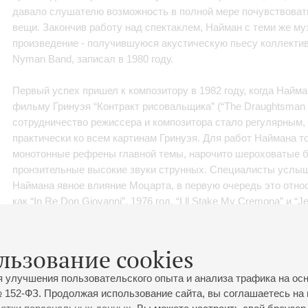
давало слушателю возможность в полной мере почувствова
вещи. Закончив работу над спектаклем, Найман с теми же му
произведение - получившуюся акустическую пьесу коллектив
Nyman Band, записал в 1980 году.
Первый успех пришел к композитору в 1982 году, когда Найм
фильму Гринуэя “Контракт рисовальщика” (“The Draughtsman s
сотрудничество режиссера и композитора стало регулярным,
практически ко всем картинам Гринуэя. Для работ Наймана т
монотонные рефрены главной темы, нарочито шероховатые б
пронзительные высокие звуки струнных. Специалисты услыш
Наймана явное влияние Моцарта, в первую очередь это относ
как “In Re Don Giovanni”, 1976 год, “I ll Stake My Cremona” и “J
Заимствования из классики слышны и в таких произведениях
опера 1986 года “The Man Who Mistook His Wife For A Hat” и “Str
льзование cookies
В 1990 году Майкл Найман написал “Six Celan Songs” - произ
я улучшения пользовательского опыта и анализа трафика на ос
поэмах Пола Селана, которое удачно исполнила немецкая пе
 152-ФЗ. Продолжая использование сайта, вы соглашаетесь на 
работавшая с Найманом над партитурой к фильму “Книги Про