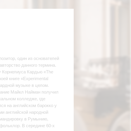
озитор, один из основателей
вторство данного термина.
ту Корнелиуса Кардью «The
воей книге «Experimental
гардной музыке в целом.
ование Майкл Найман получил
кальном колледже, где
ся на английском барокко у
ми английской народной
омандировку в Румынию,
 фольклор. В середине 60-х