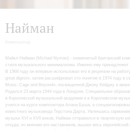
Найман
Композитор
Майкл Найман (Michael Nyman) - знаменитый британский комп
стиля музыкального минимализма. Именно ему принадлежит а
В 1968 году он впервые использовал его в рецензии на рабо
great digest», затем расшифровал это понятие в 1974 году в с
Music: Cage and Beyond», посвященной Джону Кейджу и аван
Родился 23 марта 1944 года в Лондоне. Специальное образ
в Королевской музыкальной академии и в Королевском музы
учился на курсе композитора Алана Буша, а специализировал
известного музыковеда Терстона Дарта. Увлекшись гармония
музыки XVI и XVII веков, Найман отправился в творческую к
откуда, по мнению его наставников, вышел весь европейский