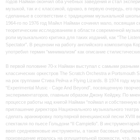
годов Найман окончил оба учебных заведения и стал экспери
музыкой, так и с классикой, однако, в первую очередь, его п
сделанные в соответствии с традициями музыкальной школы
1964-го по 1976 год Майкл Найман сочинял мало, посвящая 
теоретическим исследованиям в области современной музыки 
роли музыкального критика для таких изданий, как “The Listen
Spectator”. В рецензии на работу английского композитора К
употребил термин “минимализм” как описание стилистически
В первой половине 70-х Найман выступал с самыми разными 
классических оркестров The Scratch Orchestra и Portsmouth S
на рок группами Стива Рейча и Flying Lizards. В 1974 году му
“Experimental Music - Cage And Beyond”, посвященную творче
экспериментаторов, главным образом Джону Кейджу. По мнен
процессе работы над книгой Найман “поймал и собственную му
приглашение директора Национального музыкального театра
сделать аранжировку популярной венецианской песни XVIII в
спектакля по пьесе Гольдони “II Campiello”. В инструментар
ввел средневековые инструменты, а также басовые барабаны
произведение игралось на оглушительной громкости, что, по