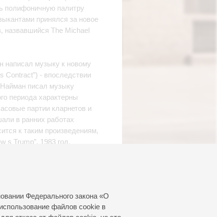
ть полифоничную палитру
зыкантами принялся за новое
, назвавшийся The Michael
ан написал музыку к новому
 Contract”) - впоследствии
 Найман писал музыку
ого периода характерны
асовые партии кларнетов и
али в ранних работах
ится к таким произведениям,
ew s Trump”, 1983 год.
 Наймана, как камерная
ing Quarter No. 2” 1988 года.
ведение, построенное на
новании Федерального закона «О
вица Уте Лемпер,
использование файлов cookie в
сперо”. Среди множества