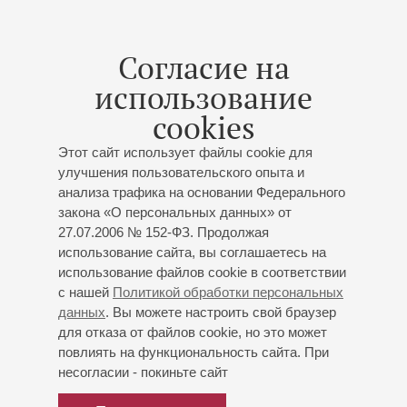
международного конкурса им. Немтина (2023, Пермь).
Работала преподавателем по классу медных духовых
Согласие на
инструментов в Детская школе искусств
использование
им. Д.С. Бортнянского, также вела классы тромбона и
тенора в Санкт-Петербургском Городском дворце
cookies
творчества юных, а позднее – в Пансионе воспитанниц
Этот сайт использует файлы cookie для
Министерства обороны.
улучшения пользовательского опыта и
анализа трафика на основании Федерального
Выступала как солист с Адмиралтейским оркестром
закона «О персональных данных» от
Ленинградской военно-морской базы (дирижер –
27.07.2006 № 152-ФЗ. Продолжая
Валентин Лященко), с Санкт-Петербургским
использование сайта, вы соглашаетесь на
государственным академическим симфоническим
использование файлов cookie в соответствии
оркестром под руководством Александра Титова
с нашей
Политикой обработки персональных
(дирижер – Елена Бойко).
данных
. Вы можете настроить свой браузер
для отказа от файлов cookie, но это может
С 2020 по 2021 год работала артистом Симфонического
повлиять на функциональность сайта. При
оркестра Санкт-Петербурга, художественный
несогласии - покиньте сайт
руководитель и дирижёр – С.В. Стадлер. С 2021 по