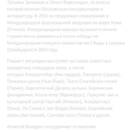
Татьяны Зеликман и Элисо Вирсаладзе, по классу
которой окончил Московскую консерваторию и
аспирантуру. В 2001 он продолжил образование в
Международной фортепианной академии на озере Комо
(Италия). Международная карьера музыканта начала
стремительно развиваться после победы на
Международном конкурсе пианистов им.Г.Анды в Цюрихе
(Швейцария) в 2003 году.
Пианист регулярно выступает на самых известных
концертных площадках мира, в числе
которых Концертгебау (Амстердам), Тонхалле (Цюрих),
Линкольн-центр (Нью-Йорк), Театр Елисейских полей
(Париж), барселонский Дворец музыки, Берлинская
филармония, Альте-опер (Франкфурт), Геркулес-зал и
культурный центр Гаштайг (Мюнхен), Концертхаус
(Вена), Ла Скала и Зал Верди (Милан), Сиднейская
опера (Австралия), Сантори-холл (Токио) и другие.
Алексей Володин сотрудничает со многими