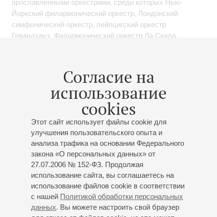
прославленными оркестрами, среди которых Нью-
Йоркский филармонический оркестр, Лондонский
симфонический оркестр, лейпцигский оркестр
Гевандхауз, Филармонический оркестр Ла Скала,
Симфонический оркестр Японского радио и телевидения
(NHK), оркестр Мариинского театра, Российский
национальный оркестр, Оркестр Романской Швейцарии,
Согласие на
цюрихский оркестр Тонхалле и Национальный оркестр
использование
Франции. Он выступал под управлением таких
выдающихся дирижеров, как В.Федосеев, В.Синайский,
cookies
М.Плетнев, В.Гергиев, Л.Маазель, Р.Шайи, Д.Цинман,
Этот сайт использует файлы cookie для
Г.Альбрехт, К.Рицци, С.Бычков и М.Яновский.
улучшения пользовательского опыта и
Пианист был участником самых престижных фестивалей
анализа трафика на основании Федерального
закона «О персональных данных» от
мира, в числе которых Фестиваль Радио Франции и
27.07.2006 № 152-ФЗ. Продолжая
фестиваль в Ла Рок Д' Антерон (Франция), фестивали в
использование сайта, вы соглашаетесь на
Вербье и Люцерне (Швейцария), Фортепианный
использование файлов cookie в соответствии
фестиваль в Руре (Германия), фестиваль «Звезды
с нашей
Политикой обработки персональных
белых ночей» (Санкт-Петербург) и Московский
данных
. Вы можете настроить свой браузер
Пасхальный фестиваль.