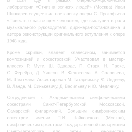
В 2024 году в рамках оперно-симфонической
лаборатории «Отчизна великих людей» (Москва) Иван
Шинкарев осуществил постановку оперы С. Прокофьева
«Повесть о настоящем человеке», где выступил в роли
музыкального руководителя, дирижера-постановщика и
автора реконструкции оригинального вступления к опере
1948 года.
Кроме скрипки, владеет клавесином, занимается
композицией и оркестровкой. Участвовал в мастер-
классах Р. Мути, Ш. Эдвардс, П. Старк, Н. Паске,
О. Ферейра, Д. Уилсон, В. Федосеева, А. Соловьева,
М. Шехтмана. Ассистировал М. Татарникову, Ф. Леднёву,
В. Ланде, М. Синькевичу, Д. Васильеву и Ю. Медянику.
Сотрудничает с Академическими симфоническими
оркестрами Санкт-Петербургской, Московской,
Самарской филармоний, Большим симфоническим
оркестром имении П.И. Чайковского (Москва),
симфоническим оркестром Государственной филармонии
Санкт-Петербурга для детей и юношества,