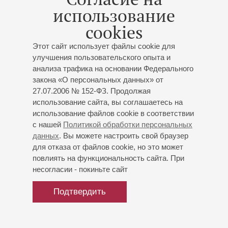
Художественный руководитель и дирижер Санкт-
использование
Петербургского молодежного камерного оркестра
"Festivo".
cookies
Этот сайт использует файлы cookie для
Ведет педагогическую деятельность в Санкт-
улучшения пользовательского опыта и
Петербургском музыкальном училище им.
анализа трафика на основании Федерального
М.П.Мусоргского, с 2023 года является заведующим
закона «О персональных данных» от
отделом дирижирования.
27.07.2006 № 152-ФЗ. Продолжая
В ноябре 2022 года дирижировал российской премьерой
использование сайта, вы соглашаетесь на
кантаты Сезара Франка «Ребекка», приуроченной к 200-
использование файлов cookie в соответствии
летию со дня рождения композитора. В марте 2023 года
с нашей
Политикой обработки персональных
на сценах Санкт-Петербургской капеллы и Московского
данных
. Вы можете настроить свой браузер
Дома музыки дирижировал венской программой «В вихре
для отказа от файлов cookie, но это может
вальса». В августе 2023 года дирижировал гала-
повлиять на функциональность сайта. При
концертом фестиваля-симпозиума «Содружество
несогласии - покиньте сайт
академических искусств» в Капелле Санкт-Петербурга.
Подтвердить
апрель 2024